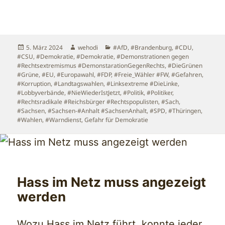
Veröffentlicht
Autor
Kategorien
5. März 2024
wehodi
#AfD
,
#Brandenburg
,
#CDU
,
am
#CSU
,
#Demokratie
,
#Demokratie
,
#Demonstrationen gegen
#Rechtsextremismus #DemonstarationGegenRechts
,
#DieGrünen
#Grüne
,
#EU
,
#Europawahl
,
#FDP
,
#Freie_Wähler #FW
,
#Gefahren
,
#Korruption
,
#Landtagswahlen
,
#Linksextreme #DieLinke
,
#Lobbyverbände
,
#NieWiederIstJetzt
,
#Politik
,
#Politiker
,
#Rechtsradikale #Reichsbürger #Rechtspopulisten
,
#Sach
,
#Sachsen
,
#Sachsen-#Anhalt #SachsenAnhalt
,
#SPD
,
#Thüringen
,
#Wahlen
,
#Warndienst
,
Gefahr für Demokratie
Hass im Netz muss angezeigt
werden
Wozu Hass im Netz führt, konnte jeder