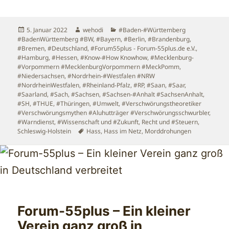
Veröffentlicht
Autor
Kategorien
5. Januar 2022
wehodi
#Baden-#Württemberg
am
#BadenWürttemberg #BW
,
#Bayern
,
#Berlin
,
#Brandenburg
,
#Bremen
,
#Deutschland
,
#Forum55plus - Forum-55plus.de e.V.
,
#Hamburg
,
#Hessen
,
#Know-#How Knowhow
,
#Mecklenburg-
#Vorpommern #MecklenburgVorpommern #MeckPomm
,
#Niedersachsen
,
#Nordrhein-#Westfalen #NRW
#NordrheinWestfalen
,
#Rheinland-Pfalz
,
#RP
,
#Saan
,
#Saar
,
#Saarland
,
#Sach
,
#Sachsen
,
#Sachsen-#Anhalt #SachsenAnhalt
,
#SH
,
#THUE
,
#Thüringen
,
#Umwelt
,
#Verschwörungstheoretiker
#Verschwörungsmythen #Aluhutträger #Verschwörungsschwurbler
,
#Warndienst
,
#Wissenschaft und #Zukunft
,
Recht und #Steuern
,
Schlagwörter
Schleswig-Holstein
Hass
,
Hass im Netz
,
Morddrohungen
Forum-55plus – Ein kleiner
Verein ganz groß in