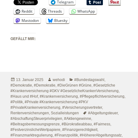
Telegram
Reddit
Threads
WhatsApp
Mastodon
Bluesky
GEFÄLLT MIR:
Veröffentlicht
Autor
Kategorien
13. Januar 2025
wehodi
#Bundestagswahl
,
am
#Demokratie
,
#Demokratie
,
#DieGrünen #Grüne
,
#Gesetzliche
#Krankenversicherung #GKV #GesetzlicheKrankenVersicherung
,
#Haus und #Hof
,
#Krankenversicherung
,
#Pflegepflichtversicherung
,
#Politik
,
#Private #Krankenversicherung #PKV
#PrivateKrankenversicherung
,
#Versicherungsvertreter
,
Schlagwörter
Rentenversicherungen
,
Sozialleistungen
#Abgeltungsteuer
,
#AbschaffungSteuerprivilegien
,
#Aktiengewinne
,
#Beitragsbemessungsgrenze
,
#Bürokratieabbau
,
#Fairness
,
#FestverzinslicheWertpapiere
,
#Finanzgerechtigkeit
,
#Finanzmarktregulierung
,
#Finanzpolitik
,
#HöhererAbgeltungssatz
,