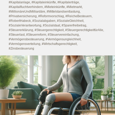
#Kapitalanlage
,
#Kapitaleinkünfte
,
#Kapitalerträge
,
#Kapitalfluchtverhindern
,
#Mieteinkünfte
,
#Mietmarkt
,
#MillionäreUndMilliardäre
,
#Mittelstandsentlastung
,
#Privatversicherung
,
#Reformvorschlag
,
#ReicheBesteuern
,
#RobertHabeck
,
#Sozialabgaben
,
#SozialeGleichheit
,
#SozialeVerantwortung
,
#Sozialstaat
,
#Sparerfreibetrag
,
#Steuererklärung
,
#Steuergerechtigkeit
,
#SteuergerechtigkeitfürAlle
,
#Steuerlast
,
#Steuerreform
,
#Steuervereinfachung
,
#Vermögensbesteuerung
,
#Vermögensungleichheit
,
#Vermögensverteilung
,
#Wirtschaftsgerechtigkeit
,
#Zinsbesteuerung