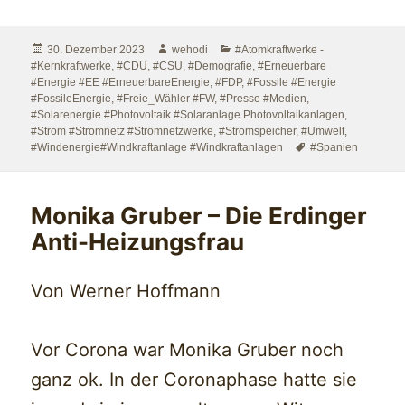
Veröffentlicht
Autor
Kategorien
30. Dezember 2023
wehodi
#Atomkraftwerke -
am
#Kernkraftwerke
,
#CDU
,
#CSU
,
#Demografie
,
#Erneuerbare
#Energie #EE #ErneuerbareEnergie
,
#FDP
,
#Fossile #Energie
#FossileEnergie
,
#Freie_Wähler #FW
,
#Presse #Medien
,
#Solarenergie #Photovoltaik #Solaranlage Photovoltaikanlagen
,
#Strom #Stromnetz #Stromnetzwerke
,
#Stromspeicher
,
#Umwelt
,
Schlagwörter
#Windenergie#Windkraftanlage #Windkraftanlagen
#Spanien
Monika Gruber – Die Erdinger
Anti-Heizungsfrau
Von Werner Hoffmann
Vor Corona war Monika Gruber noch
ganz ok. In der Coronaphase hatte sie