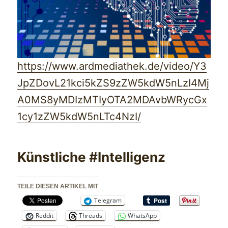
https://www.ardmediathek.de/video/Y3
JpZDovL21kci5kZS9zZW5kdW5nLzI4Mj
A0MS8yMDIzMTIyOTA2MDAvbWRycGx
1cy1zZW5kdW5nLTc4NzI/
Künstliche #Intelligenz
TEILE DIESEN ARTIKEL MIT
Telegram
Reddit
Threads
WhatsApp