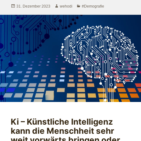
Veröffentlicht
Autor
Kategorien
31. Dezember 2023
wehodi
#Demografie
am
Ki – Künstliche Intelligenz
kann die Menschheit sehr
weit vorwärts bringen oder