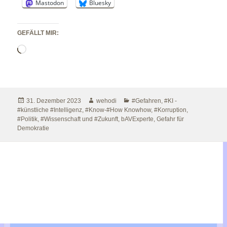
Mastodon
Bluesky
GEFÄLLT MIR:
Wird
geladen …
Veröffentlicht
Autor
Kategorien
31. Dezember 2023
wehodi
#Gefahren
,
#KI -
am
#künstliche #Intelligenz
,
#Know-#How Knowhow
,
#Korruption
,
#Politik
,
#Wissenschaft und #Zukunft
,
bAVExperte
,
Gefahr für
Demokratie