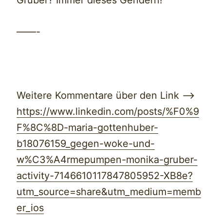
Gruber? Immer dieses Gendern!
——-
Weitere Kommentare über den Link —>
https://www.linkedin.com/posts/%F0%9
F%8C%8D-maria-gottenhuber-
b18076159_gegen-woke-und-
w%C3%A4rmepumpen-monika-gruber-
activity-7146610117847805952-XB8e?
utm_source=share&utm_medium=memb
er_ios