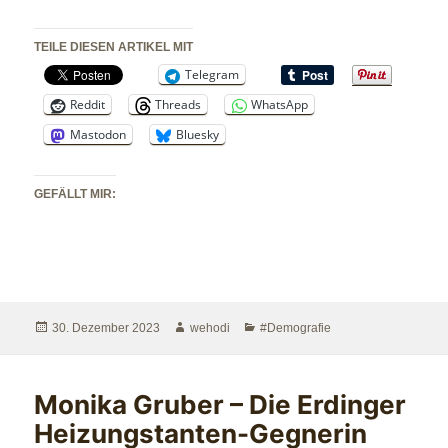
TEILE DIESEN ARTIKEL MIT
Telegram
Reddit
Threads
WhatsApp
Mastodon
Bluesky
GEFÄLLT MIR:
Veröffentlicht
Autor
Kategorien
30. Dezember 2023
wehodi
#Demografie
am
Monika Gruber – Die Erdinger
Heizungstanten-Gegnerin