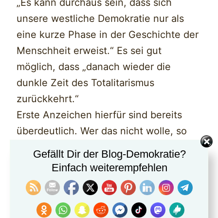
„Es kann durchaus sein, dass sich
unsere westliche Demokratie nur als
eine kurze Phase in der Geschichte der
Menschheit erweist.“ Es sei gut
möglich, dass „danach wieder die
dunkle Zeit des Totalitarismus
zurückkehrt.“
Erste Anzeichen hierfür sind bereits
überdeutlich. Wer das nicht wolle, so
der schon immer einem fast
Gefällt Dir der Blog-Demokratie?
lakonischen Realismus verpflichtete
Einfach weiterempfehlen
Voßkuhle, der „sollte sich für unsere
Demokratie engagieren.“