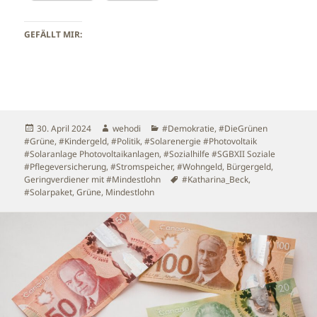
GEFÄLLT MIR:
Veröffentlicht
Autor
Kategorien
30. April 2024
wehodi
#Demokratie
,
#DieGrünen
am
#Grüne
,
#Kindergeld
,
#Politik
,
#Solarenergie #Photovoltaik
#Solaranlage Photovoltaikanlagen
,
#Sozialhilfe #SGBXII Soziale
#Pflegeversicherung
,
#Stromspeicher
,
#Wohngeld
,
Bürgergeld
,
Schlagwörter
Geringverdiener mit #Mindestlohn
#Katharina_Beck
,
#Solarpaket
,
Grüne
,
Mindestlohn