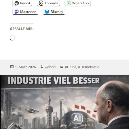
Reddit
Threads
WhatsApp
Mastodon
Bluesky
GEFÄLLT MIR:
Wird
geladen …
Veröffentlicht
Autor
Kategorien
1. März 2026
wehodi
#China
,
#Demokratie
am