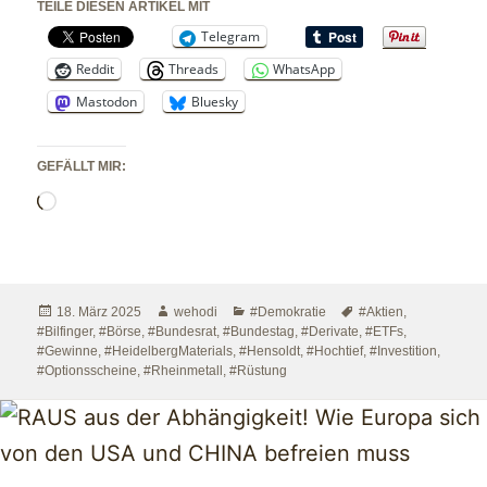
TEILE DIESEN ARTIKEL MIT
Telegram
Reddit
Threads
WhatsApp
Mastodon
Bluesky
GEFÄLLT MIR:
Wird
geladen …
Veröffentlicht
Autor
Kategorien
Schlagwörter
18. März 2025
wehodi
#Demokratie
#Aktien
,
am
#Bilfinger
,
#Börse
,
#Bundesrat
,
#Bundestag
,
#Derivate
,
#ETFs
,
#Gewinne
,
#HeidelbergMaterials
,
#Hensoldt
,
#Hochtief
,
#Investition
,
#Optionsscheine
,
#Rheinmetall
,
#Rüstung