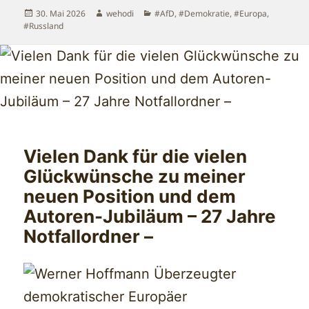
Veröffentlicht
Autor
Kategorien
30. Mai 2026
wehodi
#AfD
,
#Demokratie
,
#Europa
,
am
#Russland
Vielen Dank für die vielen
Glückwünsche zu meiner
neuen Position und dem
Autoren-Jubiläum – 27 Jahre
Notfallordner –