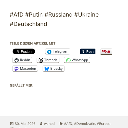
#AfD #Putin #Russland #Ukraine
#Deutschland
TEILE DIESEN ARTIKEL MIT
Telegram
Reddit
Threads
WhatsApp
Mastodon
Bluesky
GEFÄLLT MIR:
Veröffentlicht
Autor
Kategorien
30. Mai 2026
wehodi
#AfD
,
#Demokratie
,
#Europa
,