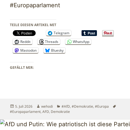
#Europaparlament
TEILE DIESEN ARTIKEL MIT
Telegram
Reddit
Threads
WhatsApp
Mastodon
Bluesky
GEFÄLLT MIR:
Veröffentlicht
Autor
Kategorien
Schlagw
5. Juli 2026
wehodi
#AfD
,
#Demokratie
,
#Europa
am
#Europaparlament
,
AFD
,
Demokratie