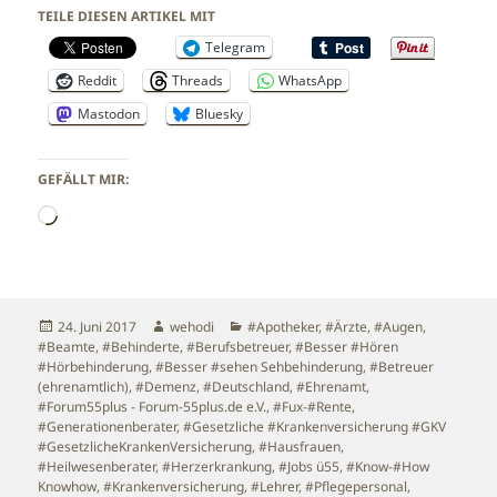
TEILE DIESEN ARTIKEL MIT
Telegram
Reddit
Threads
WhatsApp
Mastodon
Bluesky
GEFÄLLT MIR:
Wird
geladen …
Veröffentlicht
Autor
Kategorien
24. Juni 2017
wehodi
#Apotheker
,
#Ärzte
,
#Augen
,
am
#Beamte
,
#Behinderte
,
#Berufsbetreuer
,
#Besser #Hören
#Hörbehinderung
,
#Besser #sehen Sehbehinderung
,
#Betreuer
(ehrenamtlich)
,
#Demenz
,
#Deutschland
,
#Ehrenamt
,
#Forum55plus - Forum-55plus.de e.V.
,
#Fux-#Rente
,
#Generationenberater
,
#Gesetzliche #Krankenversicherung #GKV
#GesetzlicheKrankenVersicherung
,
#Hausfrauen
,
#Heilwesenberater
,
#Herzerkrankung
,
#Jobs ü55
,
#Know-#How
Knowhow
,
#Krankenversicherung
,
#Lehrer
,
#Pflegepersonal
,