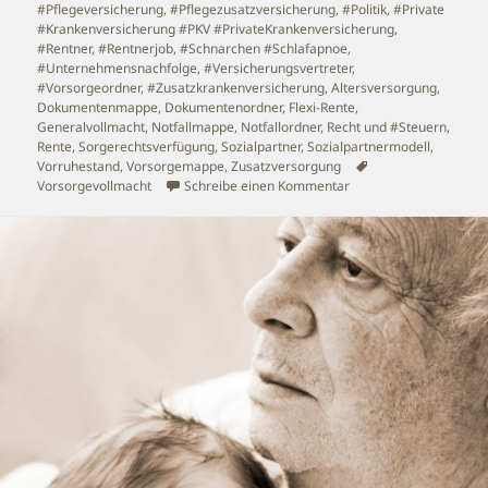
#Pflegeversicherung
,
#Pflegezusatzversicherung
,
#Politik
,
#Private
#Krankenversicherung #PKV #PrivateKrankenversicherung
,
#Rentner
,
#Rentnerjob
,
#Schnarchen #Schlafapnoe
,
#Unternehmensnachfolge
,
#Versicherungsvertreter
,
#Vorsorgeordner
,
#Zusatzkrankenversicherung
,
Altersversorgung
,
Dokumentenmappe
,
Dokumentenordner
,
Flexi-Rente
,
Generalvollmacht
,
Notfallmappe
,
Notfallordner
,
Recht und #Steuern
,
Rente
,
Sorgerechtsverfügung
,
Sozialpartner
,
Sozialpartnermodell
,
Schlagwörter
Vorruhestand
,
Vorsorgemappe
,
Zusatzversorgung
zu Vorsicht bei falsch
Vorsorgevollmacht
Schreibe einen Kommentar