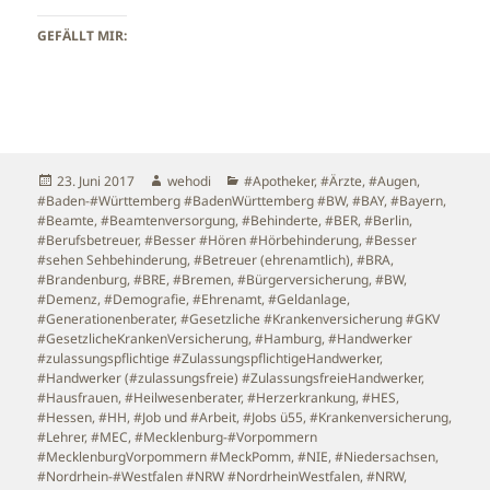
GEFÄLLT MIR:
Veröffentlicht
Autor
Kategorien
23. Juni 2017
wehodi
#Apotheker
,
#Ärzte
,
#Augen
,
am
#Baden-#Württemberg #BadenWürttemberg #BW
,
#BAY
,
#Bayern
,
#Beamte
,
#Beamtenversorgung
,
#Behinderte
,
#BER
,
#Berlin
,
#Berufsbetreuer
,
#Besser #Hören #Hörbehinderung
,
#Besser
#sehen Sehbehinderung
,
#Betreuer (ehrenamtlich)
,
#BRA
,
#Brandenburg
,
#BRE
,
#Bremen
,
#Bürgerversicherung
,
#BW
,
#Demenz
,
#Demografie
,
#Ehrenamt
,
#Geldanlage
,
#Generationenberater
,
#Gesetzliche #Krankenversicherung #GKV
#GesetzlicheKrankenVersicherung
,
#Hamburg
,
#Handwerker
#zulassungspflichtige #ZulassungspflichtigeHandwerker
,
#Handwerker (#zulassungsfreie) #ZulassungsfreieHandwerker
,
#Hausfrauen
,
#Heilwesenberater
,
#Herzerkrankung
,
#HES
,
#Hessen
,
#HH
,
#Job und #Arbeit
,
#Jobs ü55
,
#Krankenversicherung
,
#Lehrer
,
#MEC
,
#Mecklenburg-#Vorpommern
#MecklenburgVorpommern #MeckPomm
,
#NIE
,
#Niedersachsen
,
#Nordrhein-#Westfalen #NRW #NordrheinWestfalen
,
#NRW
,