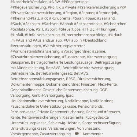
#NordrheinWestfalen
,
#NRW
,
#Pflegepersonal
,
#Pflegeversicherung
,
#Politik
,
#Private #Krankenversicherung #PKV
#PrivateKrankenversicherung
,
#Region
,
#Rentner
,
#Rentnerjob
,
#Rheinland-Pfalz
,
#RP
,
#Rüruprente
,
#Saan
,
#Saar
,
#Saarland
,
#Sach
,
#Sachsen
,
#Sachsen-#Anhalt #SachsenAnhalt
,
#Schnarchen
#Schlafapnoe
,
#SH
,
#Sport
,
#Steuertipps
,
#THUE
,
#Thüringen
,
#Unfall
,
#Unfallversicherung
,
#Unternehmensnachfolge
,
#Urlaub
im #Ausland #Auslandsurlaub
,
#Urlaub in #Deutschland
,
#Veranstaltungen
,
#Versicherungsvertreter
,
#Vorruhestandsfinanzierung
,
#Vorsorgeordner
,
#Zähne
,
#Zusatzkrankenversicherung
,
#Zusatzrente
,
Altersversorgung
,
Bausparen
,
Beitragsorientierte Leistungszusage
,
Beitragszusage
mit Mindestleistung
,
BetrAVG
,
Betriebliche Altersversorgung
,
Betriebsrente
,
Betriebsrentengesetz BetrAVG
,
Betriebsrentenstärkungsgesetz
,
BRSG
,
Direktversicherung
,
Dokumentenmappe
,
Dokumentenordner
,
Finanzen
,
Flexi-Rente
,
Generalvollmacht
,
Gesetzliche Rentenversicherung
,
GGF-
Versorgung
,
GmbH-Versorgung
,
ipad
,
Liquidationsdirektversicherung
,
Notfallmappe
,
Notfallordner
,
Pauschaldotierte Unterstützungskasse
,
Pensionsfonds
,
Pensionskasse
,
Private Rentenversicherung
,
Recht und #Steuern
,
Rente
,
Rentenversicherungen
,
Riesterrente
,
Rückgedeckte
Unterstützungskasse
,
Schleswig-Holstein
,
Sorgerechtsverfügung
,
Unterstützungskasse
,
Versicherungen
,
Vorruhestand
,
zu #Bürgerversicher
Vorsorgemappe
,
Zusatzversorgung
1 Kommentar