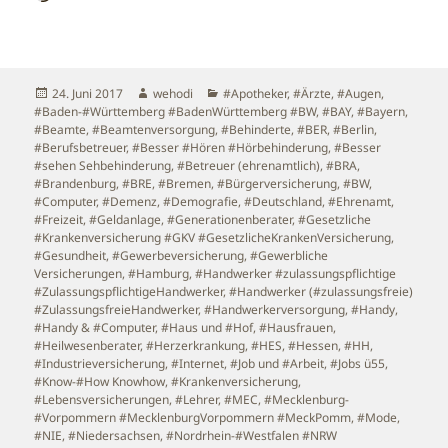
geladen …
Veröffentlicht
Autor
Kategorien
24. Juni 2017
wehodi
#Apotheker
,
#Ärzte
,
#Augen
,
am
#Baden-#Württemberg #BadenWürttemberg #BW
,
#BAY
,
#Bayern
,
#Beamte
,
#Beamtenversorgung
,
#Behinderte
,
#BER
,
#Berlin
,
#Berufsbetreuer
,
#Besser #Hören #Hörbehinderung
,
#Besser
#sehen Sehbehinderung
,
#Betreuer (ehrenamtlich)
,
#BRA
,
#Brandenburg
,
#BRE
,
#Bremen
,
#Bürgerversicherung
,
#BW
,
#Computer
,
#Demenz
,
#Demografie
,
#Deutschland
,
#Ehrenamt
,
#Freizeit
,
#Geldanlage
,
#Generationenberater
,
#Gesetzliche
#Krankenversicherung #GKV #GesetzlicheKrankenVersicherung
,
#Gesundheit
,
#Gewerbeversicherung
,
#Gewerbliche
Versicherungen
,
#Hamburg
,
#Handwerker #zulassungspflichtige
#ZulassungspflichtigeHandwerker
,
#Handwerker (#zulassungsfreie)
#ZulassungsfreieHandwerker
,
#Handwerkerversorgung
,
#Handy
,
#Handy & #Computer
,
#Haus und #Hof
,
#Hausfrauen
,
#Heilwesenberater
,
#Herzerkrankung
,
#HES
,
#Hessen
,
#HH
,
#Industrieversicherung
,
#Internet
,
#Job und #Arbeit
,
#Jobs ü55
,
#Know-#How Knowhow
,
#Krankenversicherung
,
#Lebensversicherungen
,
#Lehrer
,
#MEC
,
#Mecklenburg-
#Vorpommern #MecklenburgVorpommern #MeckPomm
,
#Mode
,
#NIE
,
#Niedersachsen
,
#Nordrhein-#Westfalen #NRW