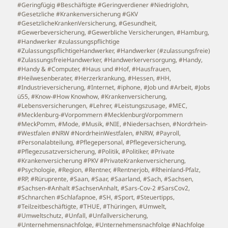
#Geringfügig #Beschäftigte #Geringverdiener #Niedriglohn
,
#Gesetzliche #Krankenversicherung #GKV
#GesetzlicheKrankenVersicherung
,
#Gesundheit
,
#Gewerbeversicherung
,
#Gewerbliche Versicherungen
,
#Hamburg
,
#Handwerker #zulassungspflichtige
#ZulassungspflichtigeHandwerker
,
#Handwerker (#zulassungsfreie)
#ZulassungsfreieHandwerker
,
#Handwerkerversorgung
,
#Handy
,
#Handy & #Computer
,
#Haus und #Hof
,
#Hausfrauen
,
#Heilwesenberater
,
#Herzerkrankung
,
#Hessen
,
#HH
,
#Industrieversicherung
,
#Internet
,
#iphone
,
#Job und #Arbeit
,
#Jobs
ü55
,
#Know-#How Knowhow
,
#Krankenversicherung
,
#Lebensversicherungen
,
#Lehrer
,
#Leistungszusage
,
#MEC
,
#Mecklenburg-#Vorpommern #MecklenburgVorpommern
#MeckPomm
,
#Mode
,
#Musik
,
#NIE
,
#Niedersachsen
,
#Nordrhein-
#Westfalen #NRW #NordrheinWestfalen
,
#NRW
,
#Payroll
,
#Personalabteilung
,
#Pflegepersonal
,
#Pflegeversicherung
,
#Pflegezusatzversicherung
,
#Politik
,
#Politiker
,
#Private
#Krankenversicherung #PKV #PrivateKrankenversicherung
,
#Psychologie
,
#Region
,
#Rentner
,
#Rentnerjob
,
#Rheinland-Pfalz
,
#RP
,
#Rüruprente
,
#Saan
,
#Saar
,
#Saarland
,
#Sach
,
#Sachsen
,
#Sachsen-#Anhalt #SachsenAnhalt
,
#Sars-Cov-2 #SarsCov2
,
#Schnarchen #Schlafapnoe
,
#SH
,
#Sport
,
#Steuertipps
,
#Teilzeitbeschäftigte
,
#THUE
,
#Thüringen
,
#Umwelt
,
#Umweltschutz
,
#Unfall
,
#Unfallversicherung
,
#Unternehmensnachfolge
,
#Unternehmensnachfolge #Nachfolge