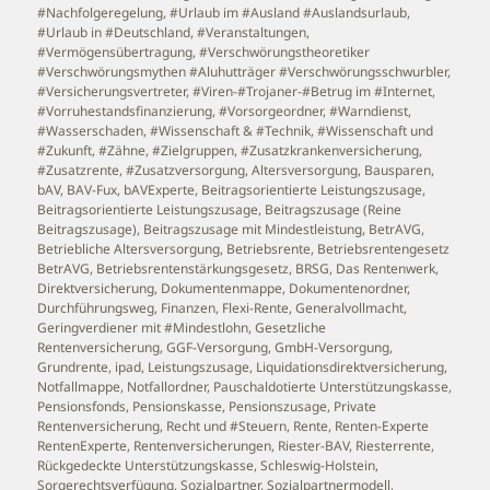
#Nachfolgeregelung
,
#Urlaub im #Ausland #Auslandsurlaub
,
#Urlaub in #Deutschland
,
#Veranstaltungen
,
#Vermögensübertragung
,
#Verschwörungstheoretiker
#Verschwörungsmythen #Aluhutträger #Verschwörungsschwurbler
,
#Versicherungsvertreter
,
#Viren-#Trojaner-#Betrug im #Internet
,
#Vorruhestandsfinanzierung
,
#Vorsorgeordner
,
#Warndienst
,
#Wasserschaden
,
#Wissenschaft & #Technik
,
#Wissenschaft und
#Zukunft
,
#Zähne
,
#Zielgruppen
,
#Zusatzkrankenversicherung
,
#Zusatzrente
,
#Zusatzversorgung
,
Altersversorgung
,
Bausparen
,
bAV
,
BAV-Fux
,
bAVExperte
,
Beitragsorientierte Leistungszusage
,
Beitragsorientierte Leistungszusage
,
Beitragszusage (Reine
Beitragszusage)
,
Beitragszusage mit Mindestleistung
,
BetrAVG
,
Betriebliche Altersversorgung
,
Betriebsrente
,
Betriebsrentengesetz
BetrAVG
,
Betriebsrentenstärkungsgesetz
,
BRSG
,
Das Rentenwerk
,
Direktversicherung
,
Dokumentenmappe
,
Dokumentenordner
,
Durchführungsweg
,
Finanzen
,
Flexi-Rente
,
Generalvollmacht
,
Geringverdiener mit #Mindestlohn
,
Gesetzliche
Rentenversicherung
,
GGF-Versorgung
,
GmbH-Versorgung
,
Grundrente
,
ipad
,
Leistungszusage
,
Liquidationsdirektversicherung
,
Notfallmappe
,
Notfallordner
,
Pauschaldotierte Unterstützungskasse
,
Pensionsfonds
,
Pensionskasse
,
Pensionszusage
,
Private
Rentenversicherung
,
Recht und #Steuern
,
Rente
,
Renten-Experte
RentenExperte
,
Rentenversicherungen
,
Riester-BAV
,
Riesterrente
,
Rückgedeckte Unterstützungskasse
,
Schleswig-Holstein
,
Sorgerechtsverfügung
,
Sozialpartner
,
Sozialpartnermodell
,