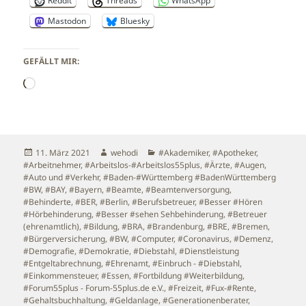
Reddit
Threads
WhatsApp
Mastodon
Bluesky
GEFÄLLT MIR:
Wird
geladen …
Veröffentlicht
Autor
Kategorien
11. März 2021
wehodi
#Akademiker
,
#Apotheker
,
am
#Arbeitnehmer
,
#Arbeitslos-#Arbeitslos55plus
,
#Ärzte
,
#Augen
,
#Auto und #Verkehr
,
#Baden-#Württemberg #BadenWürttemberg
#BW
,
#BAY
,
#Bayern
,
#Beamte
,
#Beamtenversorgung
,
#Behinderte
,
#BER
,
#Berlin
,
#Berufsbetreuer
,
#Besser #Hören
#Hörbehinderung
,
#Besser #sehen Sehbehinderung
,
#Betreuer
(ehrenamtlich)
,
#Bildung
,
#BRA
,
#Brandenburg
,
#BRE
,
#Bremen
,
#Bürgerversicherung
,
#BW
,
#Computer
,
#Coronavirus
,
#Demenz
,
#Demografie
,
#Demokratie
,
#Diebstahl
,
#Dienstleistung
#Entgeltabrechnung
,
#Ehrenamt
,
#Einbruch - #Diebstahl
,
#Einkommensteuer
,
#Essen
,
#Fortbildung #Weiterbildung
,
#Forum55plus - Forum-55plus.de e.V.
,
#Freizeit
,
#Fux-#Rente
,
#Gehaltsbuchhaltung
,
#Geldanlage
,
#Generationenberater
,