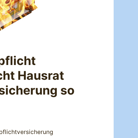
flicht
cht Hausrat
icherung so
pflichtversicherung