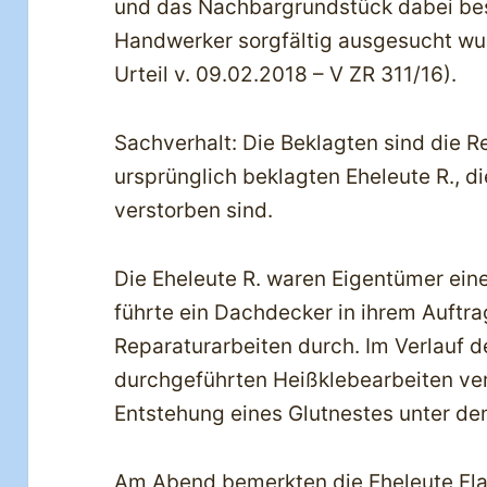
und das Nachbargrundstück dabei bes
Handwerker sorgfältig ausgesucht wur
Urteil v. 09.02.2018 – V ZR 311/16).
Sachverhalt: Die Beklagten sind die R
ursprünglich beklagten Eheleute R., d
verstorben sind.
Die Eheleute R. waren Eigentümer ei
führte ein Dachdecker in ihrem Auft
Reparaturarbeiten durch. Im Verlauf de
durchgeführten Heißklebearbeiten ver
Entstehung eines Glutnestes unter d
Am Abend bemerkten die Eheleute Fl