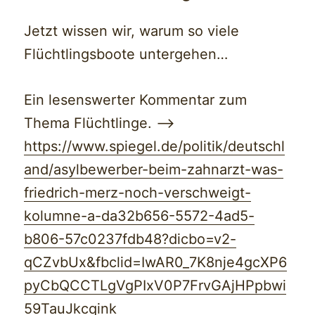
Jetzt wissen wir, warum so viele
Flüchtlingsboote untergehen…
Ein lesenswerter Kommentar zum
Thema Flüchtlinge. —>
https://www.spiegel.de/politik/deutschl
and/asylbewerber-beim-zahnarzt-was-
friedrich-merz-noch-verschweigt-
kolumne-a-da32b656-5572-4ad5-
b806-57c0237fdb48?dicbo=v2-
qCZvbUx&fbclid=IwAR0_7K8nje4gcXP6
pyCbQCCTLgVgPIxV0P7FrvGAjHPpbwi
59TauJkcqink