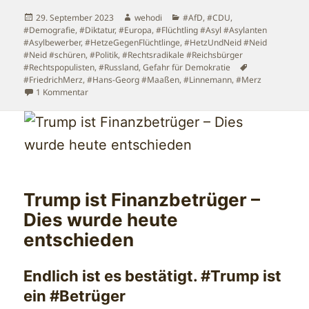
Veröffentlicht
Autor
Kategorien
29. September 2023
wehodi
#AfD
,
#CDU
,
am
#Demografie
,
#Diktatur
,
#Europa
,
#Flüchtling #Asyl #Asylanten
#Asylbewerber
,
#HetzeGegenFlüchtlinge
,
#HetzUndNeid #Neid
#Neid #schüren
,
#Politik
,
#Rechtsradikale #Reichsbürger
Schlagwörter
#Rechtspopulisten
,
#Russland
,
Gefahr für Demokratie
#FriedrichMerz
,
#Hans-Georg #Maaßen
,
#Linnemann
,
#Merz
zu Friedrich Merz zieht die CDU immer weiter nach recht
1 Kommentar
Trump ist Finanzbetrüger –
Dies wurde heute
entschieden
Endlich ist es bestätigt. #Trump ist
ein #Betrüger