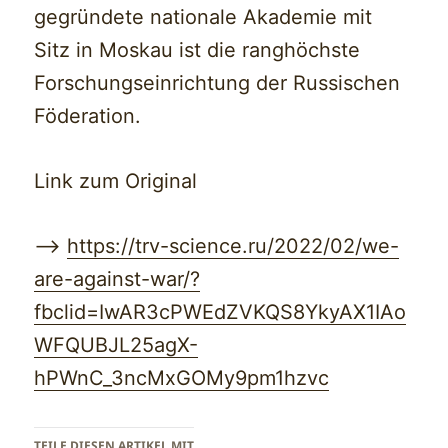
gegründete nationale Akademie mit
Sitz in Moskau ist die ranghöchste
Forschungseinrichtung der Russischen
Föderation.
Link zum Original
—>
https://trv-science.ru/2022/02/we-
are-against-war/?
fbclid=IwAR3cPWEdZVKQS8YkyAX1IAo
WFQUBJL25agX-
hPWnC_3ncMxGOMy9pm1hzvc
TEILE DIESEN ARTIKEL MIT