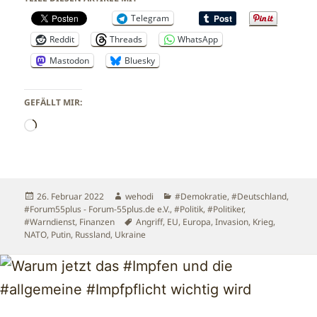
Telegram
Reddit
Threads
WhatsApp
Mastodon
Bluesky
GEFÄLLT MIR:
Wird
geladen …
Veröffentlicht
Autor
Kategorien
26. Februar 2022
wehodi
#Demokratie
,
#Deutschland
,
am
#Forum55plus - Forum-55plus.de e.V.
,
#Politik
,
#Politiker
,
Schlagwörter
#Warndienst
,
Finanzen
Angriff
,
EU
,
Europa
,
Invasion
,
Krieg
,
NATO
,
Putin
,
Russland
,
Ukraine