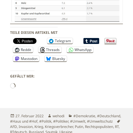
TEILE DIESEN ARTIKEL MIT
Telegram
Reddit
Threads
WhatsApp
Mastodon
Bluesky
GEFÄLLT MIR:
Wird
geladen …
Veröffentlicht
Autor
Kategorien
27. Februar 2022
wehodi
#Demokratie
,
#Deutschland
,
am
Schlag
#Haus und #Hof
,
#Politik
,
#Politiker
,
#Umwelt
,
#Umweltschutz
AFD
,
Invasion
,
Krieg
,
Kriegsverbrecher
,
Putin
,
Rechtspopulisten
,
RT
,
RTdeutsch
,
Russland
,
Sputnik
,
Ukraine