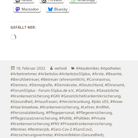
Mastodon
Bluesky
GEFÄLLT MIR:
Wird
geladen …
Veröffentlicht
Autor
Kategorien
18. Februar 2022
wehodi
#Akademiker
,
#Apotheker
,
am
#Arbeitnehmer
,
#Arbeitslos-#Arbeitslos55plus
,
#Ärzte
,
#Beamte
,
#Berufsbetreuer
,
#Betreuer (ehrenamtlich)
,
#Coronavirus
,
#Demenz
,
#Demografie
,
#Demokratie
,
#Deutschland
,
#Ehrenamt
,
#Forum55plus - Forum-55plus.de e.V.
,
#Gefahren
,
#Gesetzliche
#Krankenversicherung #GKV #GesetzlicheKrankenVersicherung
,
#Gesundheit
,
#Hausfrauen
,
#Herzerkrankung
,
#Jobs ü55
,
#Know-
#How Knowhow
,
#Krankenversicherung
,
#Lehrer
,
#mRNA
,
#Personalabteilung
,
#Pflegepersonal
,
#Pflegeversicherung
,
#Pflegezusatzversicherung
,
#Politik
,
#Politiker
,
#Private
#Krankenversicherung #PKV #PrivateKrankenversicherung
,
#Rentner
,
#Rentnerjob
,
#Sars-Cov-2 #SarsCov2
,
#Versicherungsvertreter
,
#Vireninfektion (Gesundheit)
,