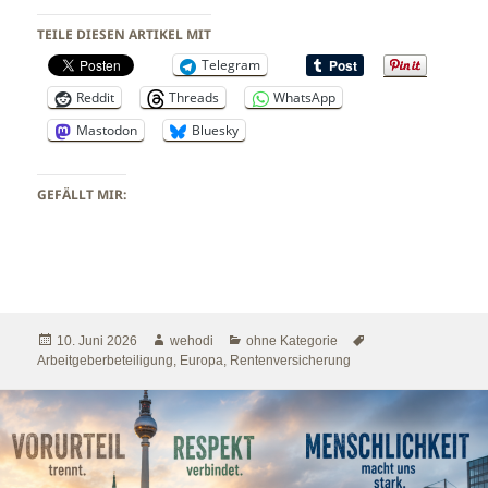
TEILE DIESEN ARTIKEL MIT
Telegram
Reddit
Threads
WhatsApp
Mastodon
Bluesky
GEFÄLLT MIR:
Veröffentlicht
Autor
Kategorien
Schlagwörter
10. Juni 2026
wehodi
ohne Kategorie
am
Arbeitgeberbeteiligung
,
Europa
,
Rentenversicherung