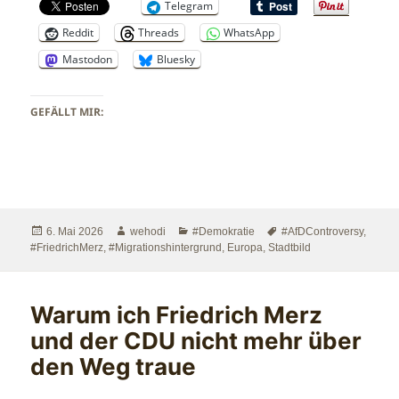
Telegram
Reddit
Threads
WhatsApp
Mastodon
Bluesky
GEFÄLLT MIR:
Veröffentlicht
Autor
Kategorien
Schlagwörter
6. Mai 2026
wehodi
#Demokratie
#AfDControversy
,
am
#FriedrichMerz
,
#Migrationshintergrund
,
Europa
,
Stadtbild
Warum ich Friedrich Merz
und der CDU nicht mehr über
den Weg traue