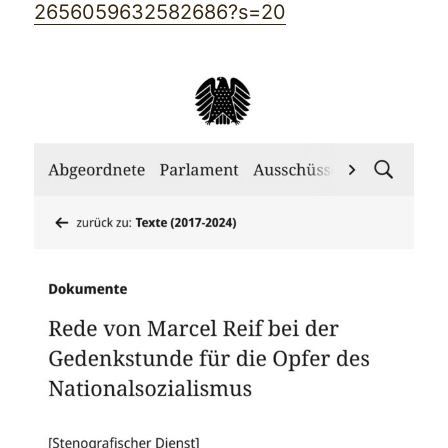
2656059632582686?s=20