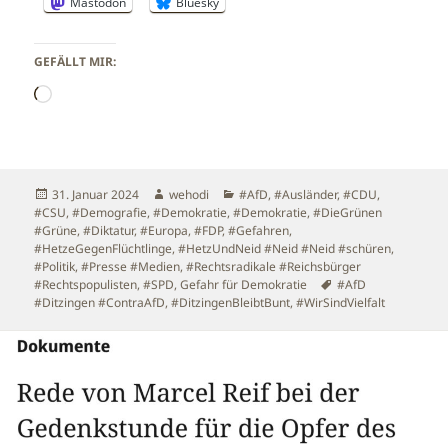
Mastodon
Bluesky
GEFÄLLT MIR:
Wird
geladen …
Veröffentlicht
Autor
Kategorien
31. Januar 2024
wehodi
#AfD
,
#Ausländer
,
#CDU
,
am
#CSU
,
#Demografie
,
#Demokratie
,
#Demokratie
,
#DieGrünen
#Grüne
,
#Diktatur
,
#Europa
,
#FDP
,
#Gefahren
,
#HetzeGegenFlüchtlinge
,
#HetzUndNeid #Neid #Neid #schüren
,
#Politik
,
#Presse #Medien
,
#Rechtsradikale #Reichsbürger
Schlagwörter
#Rechtspopulisten
,
#SPD
,
Gefahr für Demokratie
#AfD
#Ditzingen #ContraAfD
,
#DitzingenBleibtBunt
,
#WirSindVielfalt