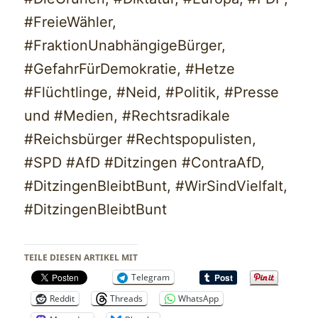
#FreieWähler,
#FraktionUnabhängigeBürger,
#GefahrFürDemokratie, #Hetze
#Flüchtlinge, #Neid, #Politik, #Presse
und #Medien, #Rechtsradikale
#Reichsbürger #Rechtspopulisten,
#SPD #AfD #Ditzingen #ContraAfD,
#DitzingenBleibtBunt, #WirSindVielfalt,
#DitzingenBleibtBunt
TEILE DIESEN ARTIKEL MIT
Telegram
Reddit
Threads
WhatsApp