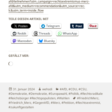
afd/teilnehmen?utm_campaign=rechtsextremismus-merz-
afd&utm_medium=recommendation&utm_source=rec-
lc&utm_term=inside_flow
TEILE DIESEN ARTIKEL MIT
Telegram
Reddit
Threads
WhatsApp
Mastodon
Bluesky
GEFÄLLT MIR:
Wird
geladen …
Veröffentlicht
Autor
Kategorien
31. Januar 2024
wehodi
#AfD
,
#CDU
,
#CSU
,
am
#Demokratie
,
#Demokratie
,
#Europawahl
,
#Politik
,
#Rechtsradikale
Schlagwörter
#Reichsbürger #Rechtspopulisten
,
#Wahlen
#FriedrichMerz
,
#Friedrich_Merz
,
#GegenAfD
,
#Merz
,
#Petition
,
#Rechtsextremist
,
#zukunftgestalten