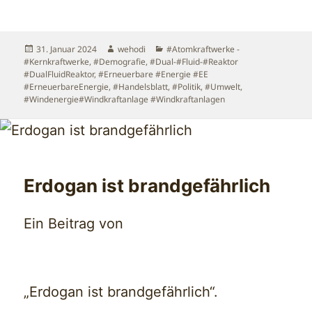
geladen …
Veröffentlicht
Autor
Kategorien
31. Januar 2024
wehodi
#Atomkraftwerke -
am
#Kernkraftwerke
,
#Demografie
,
#Dual-#Fluid-#Reaktor
#DualFluidReaktor
,
#Erneuerbare #Energie #EE
#ErneuerbareEnergie
,
#Handelsblatt
,
#Politik
,
#Umwelt
,
#Windenergie#Windkraftanlage #Windkraftanlagen
Erdogan ist brandgefährlich
Ein Beitrag von
„Erdogan ist brandgefährlich“.