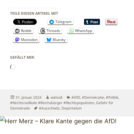
TEILE DIESEN ARTIKEL MIT
Telegram
Reddit
Threads
WhatsApp
Mastodon
Bluesky
GEFÄLLT MIR:
Wird
geladen …
Veröffentlicht
Autor
Kategorien
31. Januar 2024
wehodi
#AfD
,
#Demokratie
,
#Politik
,
am
#Rechtsradikale #Reichsbürger #Rechtspopulisten
,
Gefahr für
Schlagwörter
Demokratie
#Ausschwitz
,
Deportation