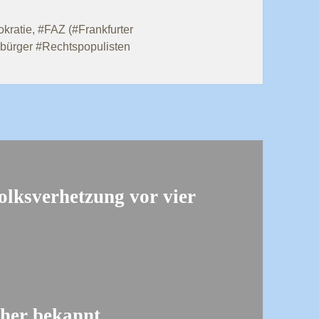
kratie
,
#FAZ (#Frankfurter
bürger #Rechtspopulisten
lksverhetzung vor vier
sher bekannt