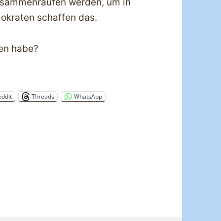
zusammenraufen werden, um in
okraten schaffen das.
sen habe?
eddit
Threads
WhatsApp