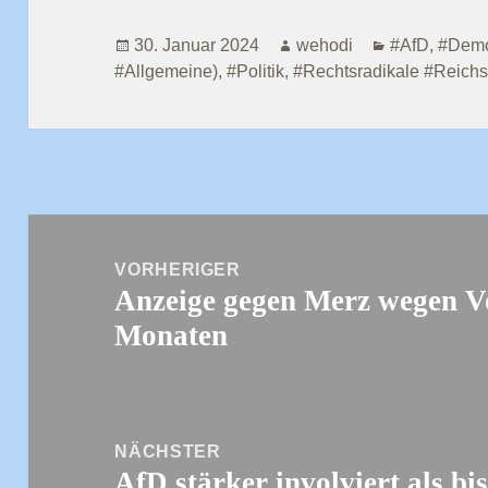
Veröffentlicht
Autor
Kategorien
30. Januar 2024
wehodi
#AfD
,
#Demo
am
#Allgemeine)
,
#Politik
,
#Rechtsradikale #Reichs
Beitragsnavigation
VORHERIGER
Anzeige gegen Merz wegen Vo
Vorheriger
Monaten
Beitrag:
NÄCHSTER
AfD stärker involviert als bi
Nächster