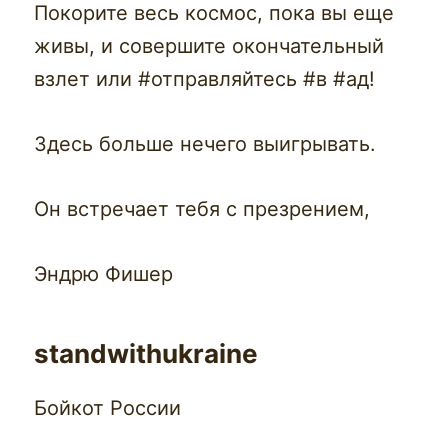
Покорите весь космос, пока вы еще
живы, и совершите окончательный
взлет или #отправляйтесь #в #ад!
Здесь больше нечего выигрывать.
Он встречает тебя с презрением,
Эндрю Фишер
standwithukraine
Бойкот России