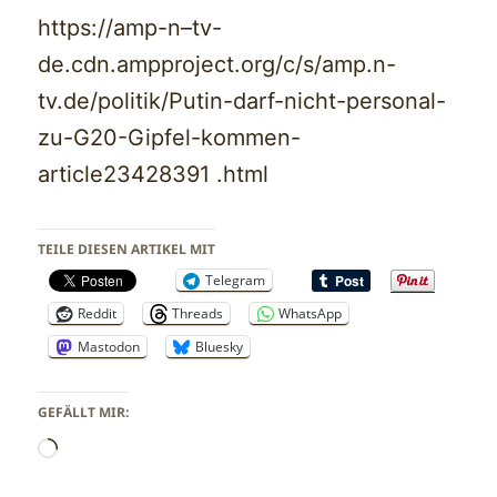
https://amp-n–tv-
de.cdn.ampproject.org/c/s/amp.n-
tv.de/politik/Putin-darf-nicht-personal-
zu-G20-Gipfel-kommen-
article23428391 .html
TEILE DIESEN ARTIKEL MIT
Telegram
Reddit
Threads
WhatsApp
Mastodon
Bluesky
GEFÄLLT MIR:
Wird
geladen …