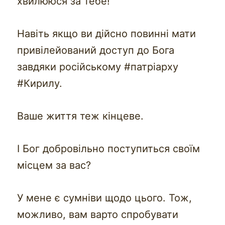
хвилююся за тебе!
Навіть якщо ви дійсно повинні мати
привілейований доступ до Бога
завдяки російському #патріарху
#Кирилу.
Ваше життя теж кінцеве.
І Бог добровільно поступиться своїм
місцем за вас?
У мене є сумніви щодо цього. Тож,
можливо, вам варто спробувати