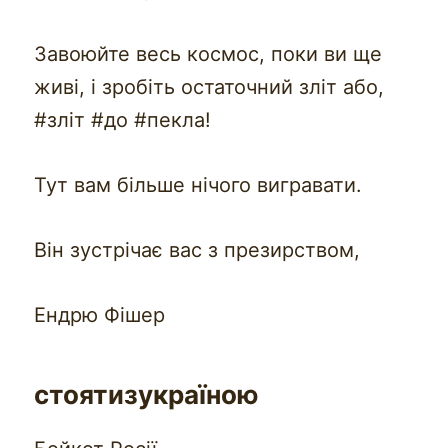
Завоюйте весь космос, поки ви ще
живі, і зробіть остаточний зліт або,
#зліт #до #пекла!
Тут вам більше нічого вигравати.
Він зустрічає вас з презирством,
Ендрю Фішер
стоятизукраїною