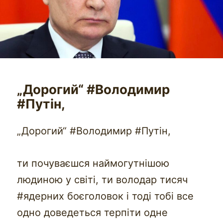
„Дорогий“ #Володимир
#Путін,
„Дорогий“ #Володимир #Путін,
ти почуваєшся наймогутнішою
людиною у світі, ти володар тисяч
#ядерних боєголовок і тоді тобі все
одно доведеться терпіти одне