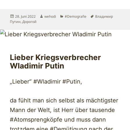
Veröffentlicht
Autor
Kategorien
Schlagwörter
28. Juni 2022
wehodi
#Demografie
Владимир
am
Путин
,
Дорогой
Lieber Kriegsverbrecher
Wladimir Putin
„Lieber“ #Wladimir #Putin,
da fühlt man sich selbst als mächtigster
Mann der Welt, ist Herr über tausende
#Atomsprengköpfe und muss dann
trotzdem eine #Demütigung nach der