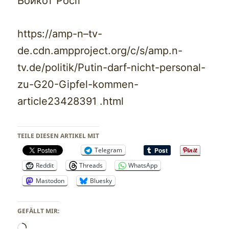
Бойкот Росії
https://amp-n–tv-
de.cdn.ampproject.org/c/s/amp.n-
tv.de/politik/Putin-darf-nicht-personal-
zu-G20-Gipfel-kommen-
article23428391 .html
TEILE DIESEN ARTIKEL MIT
Telegram
Reddit
Threads
WhatsApp
Mastodon
Bluesky
GEFÄLLT MIR:
Wird