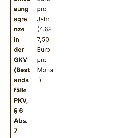
sung
pro
sgre
Jahr
nze
(4.68
in
7,50
der
Euro
GKV
pro
(Best
Mona
ands
t)
fälle
PKV,
§ 6
Abs.
7