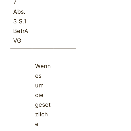
7
Abs.
3 S.1
BetrA
VG
Wenn
es
um
die
geset
zlich
e