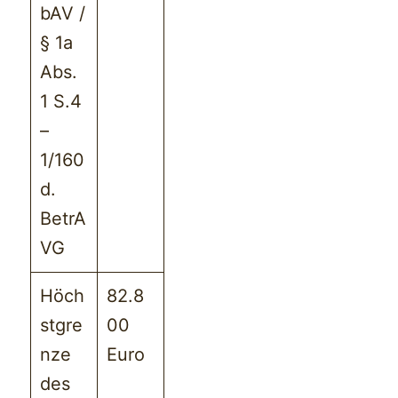
bAV /
§ 1a
Abs.
1 S.4
–
1/160
d.
BetrA
VG
Höch
82.8
stgre
00
nze
Euro
des