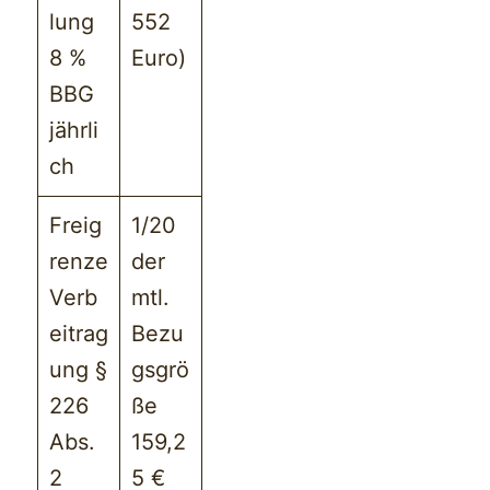
lung
552
8 %
Euro)
BBG
jährli
ch
Freig
1/20
renze
der
Verb
mtl.
eitrag
Bezu
ung §
gsgrö
226
ße
Abs.
159,2
2
5 €