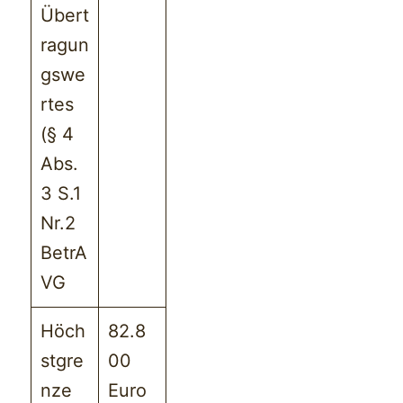
Übert
ragun
gswe
rtes
(§ 4
Abs.
3 S.1
Nr.2
BetrA
VG
Höch
82.8
stgre
00
nze
Euro