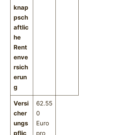
knap
psch
aftlic
he
Rent
enve
rsich
erun
g
Versi
62.55
cher
0
ungs
Euro
pflic
pro