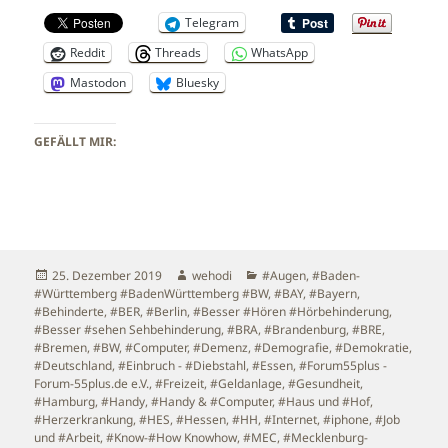
Telegram
Reddit
Threads
WhatsApp
Mastodon
Bluesky
GEFÄLLT MIR:
Veröffentlicht
Autor
Kategorien
25. Dezember 2019
wehodi
#Augen
,
#Baden-
am
#Württemberg #BadenWürttemberg #BW
,
#BAY
,
#Bayern
,
#Behinderte
,
#BER
,
#Berlin
,
#Besser #Hören #Hörbehinderung
,
#Besser #sehen Sehbehinderung
,
#BRA
,
#Brandenburg
,
#BRE
,
#Bremen
,
#BW
,
#Computer
,
#Demenz
,
#Demografie
,
#Demokratie
,
#Deutschland
,
#Einbruch - #Diebstahl
,
#Essen
,
#Forum55plus -
Forum-55plus.de e.V.
,
#Freizeit
,
#Geldanlage
,
#Gesundheit
,
#Hamburg
,
#Handy
,
#Handy & #Computer
,
#Haus und #Hof
,
#Herzerkrankung
,
#HES
,
#Hessen
,
#HH
,
#Internet
,
#iphone
,
#Job
und #Arbeit
,
#Know-#How Knowhow
,
#MEC
,
#Mecklenburg-