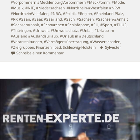
#Vorpommern #MecklenburgVorpommern #MeckPomm
,
#Mode
,
#Musik
,
#NIE
,
#Niedersachsen
,
#Nordrhein-#Westfalen #NRW
#NordrheinWestfalen
,
#NRW
,
#Politik
,
#Region
,
#Rheinland-Pfalz
,
#RP
,
#Saan
,
#Saar
,
#Saarland
,
#Sach
,
#Sachsen
,
#Sachsen-#Anhalt
#SachsenAnhalt
,
#Schnarchen #Schlafapnoe
,
#SH
,
#Sport
,
#THUE
,
#Thüringen
,
#Umwelt
,
#Umweltschutz
,
#Unfall
,
#Urlaub im
#Ausland #Auslandsurlaub
,
#Urlaub in #Deutschland
,
#Veranstaltungen
,
#Vermögensübertragung
,
#Wasserschaden
,
Schlagwörter
#Zielgruppen
,
Finanzen
,
ipad
,
Schleswig-Holstein
Sylvester
zu #Kein #Feuerwerk an #Sylvester
Schreibe einen Kommentar