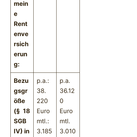
mein
e
Rent
enve
rsich
erun
g:
Bezu
p.a.:
p.a.
gsgr
38.
36.12
öße
220
0
(§ 18
Euro
Euro
SGB
mtl.:
mtl.
IV) in
3.185
3.010