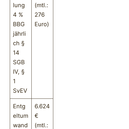
lung
(mtl.:
4 %
276
BBG
Euro)
jährli
ch §
14
SGB
IV, §
1
SvEV
Entg
6.624
eltum
€
wand
(mtl.: