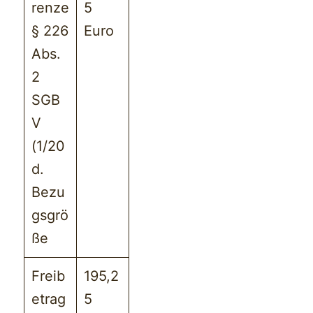
renze
5
§ 226
Euro
Abs.
2
SGB
V
(1/20
d.
Bezu
gsgrö
ße
Freib
195,2
etrag
5