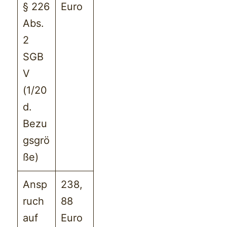
§ 226
Euro
Abs.
2
SGB
V
(1/20
d.
Bezu
gsgrö
ße)
Ansp
238,
ruch
88
auf
Euro