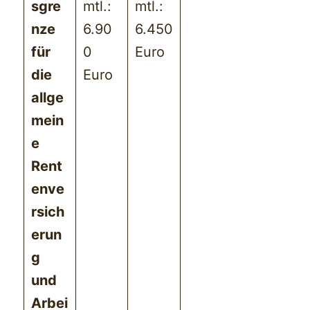
sgre
mtl.:
mtl.:
nze
6.90
6.450
für
0
Euro
die
Euro
allge
mein
e
Rent
enve
rsich
erun
g
und
Arbei