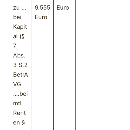
zu …
9.555
Euro
bei
Euro
Kapit
al (§
7
Abs.
3 S.2
BetrA
VG
….bei
mtl.
Rent
en §