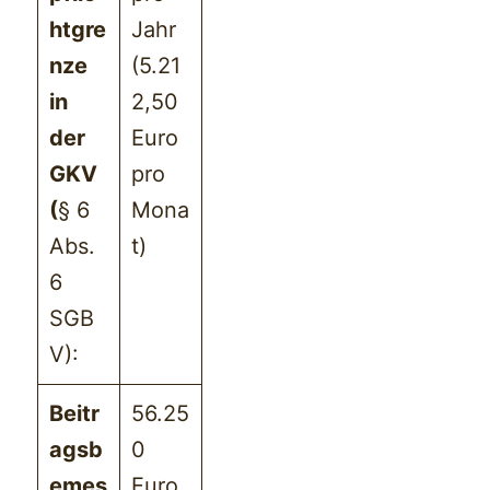
htgre
Jahr
nze
(5.21
in
2,50
der
Euro
GKV
pro
(
§ 6
Mona
Abs.
t)
6
SGB
V):
Beitr
56.25
agsb
0
emes
Euro