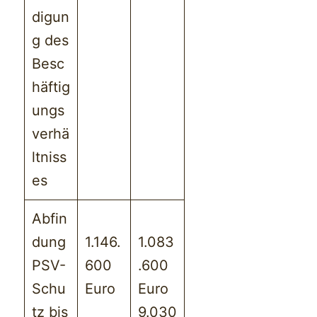
digun
g des
Besc
häftig
ungs
verhä
ltniss
es
Abfin
dung
1.146.
1.083
PSV-
600
.600
Schu
Euro
Euro
tz bis
9.030