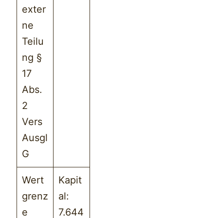
exter
ne
Teilu
ng §
17
Abs.
2
Vers
Ausgl
G
Wert
Kapit
grenz
al:
e
7.644