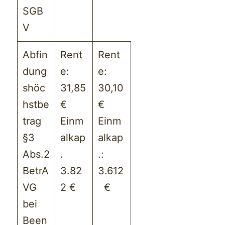
SGB
V
Abfin
Rent
Rent
dung
e:
e:
shöc
31,85
30,10
hstbe
€
€
trag
Einm
Einm
§3
alkap
alkap
Abs.2
.
.:
BetrA
3.82
3.612
VG
2 €
€
bei
Been