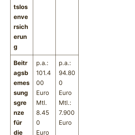
tslos
enve
rsich
erun
g
Beitr
p.a.:
p.a.:
agsb
101.4
94.80
emes
00
0
sung
Euro
Euro
sgre
Mtl.
Mtl.:
nze
8.45
7.900
für
0
Euro
die
Euro