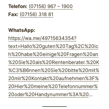
Telefon:
(07156) 967 – 1900
Fax:
(07156) 318 81
WhatsApp:
https://wa.me/49715634354?
text=Hallo%20guten%20Tag%2C%20ic
h%20habe%20einige%20Fragen%20an
%20Sie%20als%20Rentenberater.%20K
%C3%B6nnen%20Sie%20bitte%20mit%
20mir%20Kontakt%20aufnehmen%3F%
20Hier%20meine%20Telefonnummer%
20oder%20Handynummer%3A%20
…