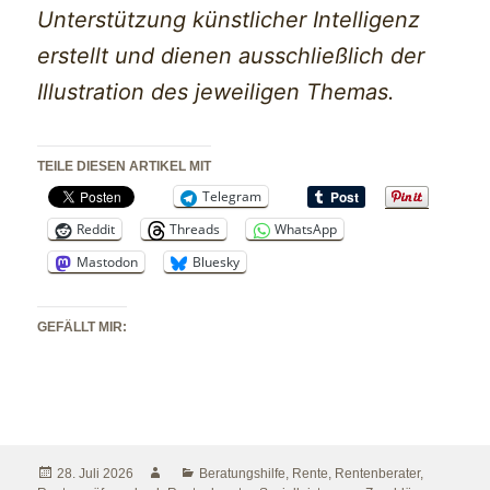
Unterstützung künstlicher Intelligenz
erstellt und dienen ausschließlich der
Illustration des jeweiligen Themas.
TEILE DIESEN ARTIKEL MIT
Telegram
Reddit
Threads
WhatsApp
Mastodon
Bluesky
GEFÄLLT MIR:
Veröffentlicht
Autor
Kategorien
28. Juli 2026
Beratungshilfe
,
Rente
,
Rentenberater
,