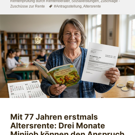
am
Rentenprüfung durch Rentenberater
,
Sozialleistungen
,
Zuschläge -
Schlagwörter
Zuschüsse zur Rente
#Antragsstellung
,
Altersrente
Mit 77 Jahren erstmals
Altersrente: Drei Monate
Minijob können den Anspruch