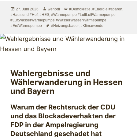
Veröffentlicht
Autor
Kategorien
27. Juni 2026
wehodi
#Demokratie
,
#Energie #sparen
,
am
#Haus und #Hof
,
#HES
,
#Wärmepumpe #LuftLuftWärmepumpe
#LuftWasserWärmepumpe #WasserWasserWärmepumpe
Schlagwörter
#ErdWärmepumpe
#Heizungsbauer
,
#Klimawende
Wahlergebnisse und
Wählerwanderung in Hessen
und Bayern
Warum der Rechtsruck der CDU
und das Blockadeverhakten der
FDP in der Ampelregierung
Deutschland geschadet hat