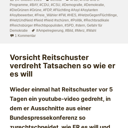
am
Programme
,
#BAY
,
#CDU
,
#CSU
,
#Demografie
,
#Demokratie
,
#DieGrünen #Grüne
,
#FDP
,
#Flüchtling #Asyl #Asylanten
#Asylbewerber
,
#Freie_Wähler #FW
,
#HES
,
#HetzeGegenFlüchtlinge
,
#HetzUndNeid #Neid #Neid #schüren
,
#Politik
,
#Rechtsradikale
#Reichsbürger #Rechtspopulisten
,
#SPD
,
#stern
,
Gefahr für
Schlagwörter
Demokratie
#Ampelregierung
,
#Bild
,
#Merz
,
#Wahl
zu Wahlergebnisse und Wählerwanderung in Hessen und 
1 Kommentar
Vorsicht Reitschuster
verdreht Tatsachen so wie er
es will
Wieder einmal hat Reitschuster vor 5
Tagen ein youtube-video gedreht, in
dem er Ausschnitte aus einer
Bundespressekonferenz so
zurechtschneidet, wie ER es will und