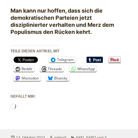
Man kann nur hoffen, dass sich die
demokratischen Parteien jetzt
disziplinierter verhalten und Merz dem
Populismus den Rücken kehrt.
TEILE DIESEN ARTIKEL MIT
Telegram
Reddit
Threads
WhatsApp
Mastodon
Bluesky
GEFÄLLT MIR:
Wird
geladen …
Veröffentlicht
Autor
Kategorien
14. Oktober 2023
wehodi
#AfD
,
#ARD und 3.