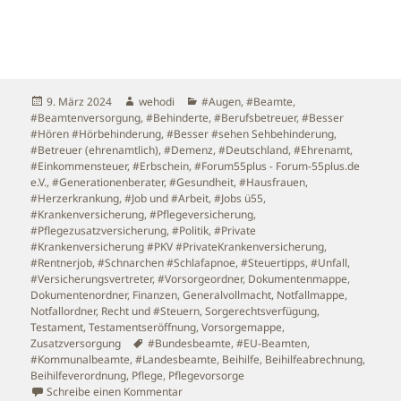
Veröffentlicht
Autor
Kategorien
9. März 2024
wehodi
#Augen
,
#Beamte
,
am
#Beamtenversorgung
,
#Behinderte
,
#Berufsbetreuer
,
#Besser
#Hören #Hörbehinderung
,
#Besser #sehen Sehbehinderung
,
#Betreuer (ehrenamtlich)
,
#Demenz
,
#Deutschland
,
#Ehrenamt
,
#Einkommensteuer
,
#Erbschein
,
#Forum55plus - Forum-55plus.de
e.V.
,
#Generationenberater
,
#Gesundheit
,
#Hausfrauen
,
#Herzerkrankung
,
#Job und #Arbeit
,
#Jobs ü55
,
#Krankenversicherung
,
#Pflegeversicherung
,
#Pflegezusatzversicherung
,
#Politik
,
#Private
#Krankenversicherung #PKV #PrivateKrankenversicherung
,
#Rentnerjob
,
#Schnarchen #Schlafapnoe
,
#Steuertipps
,
#Unfall
,
#Versicherungsvertreter
,
#Vorsorgeordner
,
Dokumentenmappe
,
Dokumentenordner
,
Finanzen
,
Generalvollmacht
,
Notfallmappe
,
Notfallordner
,
Recht und #Steuern
,
Sorgerechtsverfügung
,
Testament
,
Testamentseröffnung
,
Vorsorgemappe
,
Schlagwörter
Zusatzversorgung
#Bundesbeamte
,
#EU-Beamten
,
#Kommunalbeamte
,
#Landesbeamte
,
Beihilfe
,
Beihilfeabrechnung
,
Beihilfeverordnung
,
Pflege
,
Pflegevorsorge
zu Notfallordner Beamte – Vorsorgevollmac
Schreibe einen Kommentar