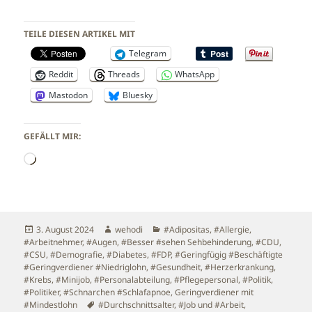
TEILE DIESEN ARTIKEL MIT
Telegram
Reddit
Threads
WhatsApp
Mastodon
Bluesky
GEFÄLLT MIR:
Wird
geladen …
Veröffentlicht
Autor
Kategorien
3. August 2024
wehodi
#Adipositas
,
#Allergie
,
am
#Arbeitnehmer
,
#Augen
,
#Besser #sehen Sehbehinderung
,
#CDU
,
#CSU
,
#Demografie
,
#Diabetes
,
#FDP
,
#Geringfügig #Beschäftigte
#Geringverdiener #Niedriglohn
,
#Gesundheit
,
#Herzerkrankung
,
#Krebs
,
#Minijob
,
#Personalabteilung
,
#Pflegepersonal
,
#Politik
,
#Politiker
,
#Schnarchen #Schlafapnoe
,
Geringverdiener mit
Schlagwörter
#Mindestlohn
#Durchschnittsalter
,
#Job und #Arbeit
,