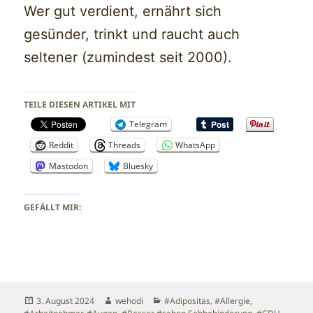
Wer gut verdient, ernährt sich
gesünder, trinkt und raucht auch
seltener (zumindest seit 2000).
TEILE DIESEN ARTIKEL MIT
Telegram
Reddit
Threads
WhatsApp
Mastodon
Bluesky
GEFÄLLT MIR:
Veröffentlicht
Autor
Kategorien
3. August 2024
wehodi
#Adipositas
,
#Allergie
,
am