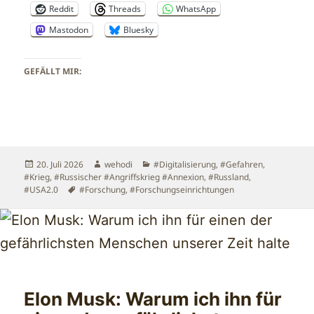
Reddit
Threads
WhatsApp
Mastodon
Bluesky
GEFÄLLT MIR:
Veröffentlicht
Autor
Kategorien
20. Juli 2026
wehodi
#Digitalisierung
,
#Gefahren
,
am
#Krieg
,
#Russischer #Angriffskrieg #Annexion
,
#Russland
,
Schlagwörter
#USA2.0
#Forschung
,
#Forschungseinrichtungen
Elon Musk: Warum ich ihn für