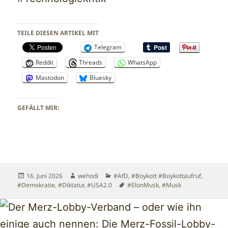
TEILE DIESEN ARTIKEL MIT
Telegram
Reddit
Threads
WhatsApp
Mastodon
Bluesky
GEFÄLLT MIR:
Veröffentlicht
Autor
Kategorien
16. Juni 2026
wehodi
#AfD
,
#Boykott #Boykottaufruf
,
am
Schlagwörter
#Demokratie
,
#Diktatur
,
#USA2.0
#ElonMusk
,
#Musk