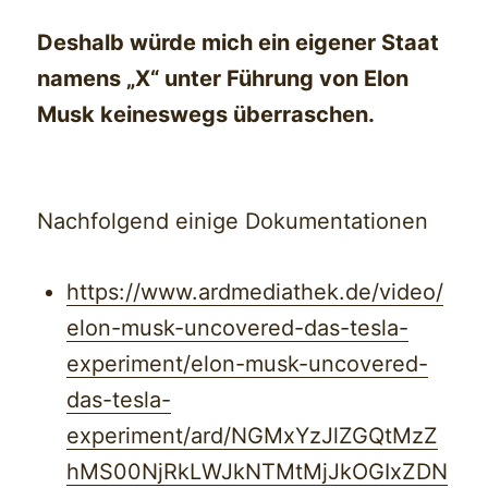
Deshalb würde mich ein eigener Staat
namens „X“ unter Führung von Elon
Musk keineswegs überraschen.
Nachfolgend einige Dokumentationen
https://www.ardmediathek.de/video/
elon-musk-uncovered-das-tesla-
experiment/elon-musk-uncovered-
das-tesla-
experiment/ard/NGMxYzJlZGQtMzZ
hMS00NjRkLWJkNTMtMjJkOGIxZDN