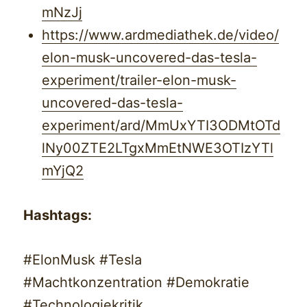
mNzJj
https://www.ardmediathek.de/video/
elon-musk-uncovered-das-tesla-
experiment/trailer-elon-musk-
uncovered-das-tesla-
experiment/ard/MmUxYTI3ODMtOTd
lNy00ZTE2LTgxMmEtNWE3OTIzYTl
mYjQ2
Hashtags:
#ElonMusk #Tesla
#Machtkonzentration #Demokratie
#Technologiekritik