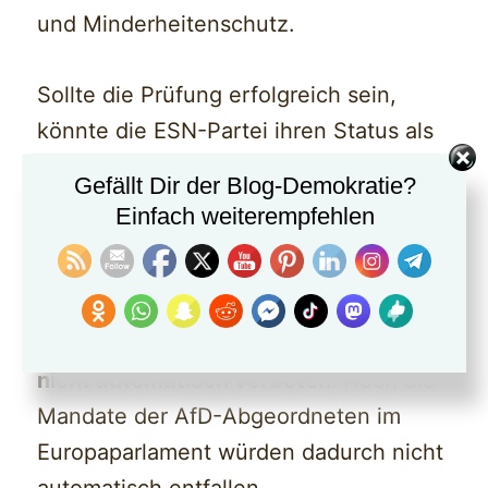
und Minderheitenschutz.
Sollte die Prüfung erfolgreich sein,
könnte die ESN-Partei ihren Status als
europäische Partei verlieren.
Gefällt Dir der Blog-Demokratie?
Einfach weiterempfehlen
Damit wären vor allem
EU-Finanzierung
und politische Privilegien
betroffen.
Die AfD selbst würde dadurch aber
nicht automatisch verboten
. Auch die
Mandate der AfD-Abgeordneten im
Europaparlament würden dadurch nicht