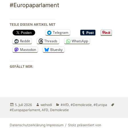
#Europaparlament
TEILE DIESEN ARTIKEL MIT
Telegram
Reddit
Threads
WhatsApp
Mastodon
Bluesky
GEFÄLLT MIR:
Veröffentlicht
Autor
Kategorien
Schlagw
5. Juli 2026
wehodi
#AfD
,
#Demokratie
,
#Europa
am
#Europaparlament
,
AFD
,
Demokratie
Datenschutzerklärung Impressum
Stolz präsentiert von