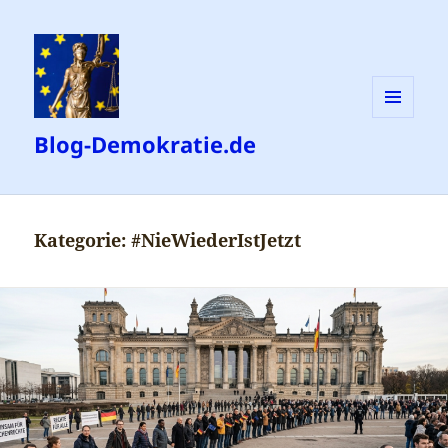
MENÜ
Blog-Demokratie.de
UND
WIDGETS
Kategorie:
#NieWiederIstJetzt