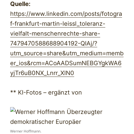
Quelle:
https://www.linkedin.com/posts/fotogra
f-frankfurt-martin-leissl_toleranz-
vielfalt-menschenrechte-share-
7479470588688904192-QIAj/?
utm_source=share&utm_medium=memb
er_ios&rcm=ACoAADSumNEBGYgkWA6
yjTr6uB0NX_Lnrr_XlN0
** KI-Fotos – ergänzt von
Werner Hoffmann.