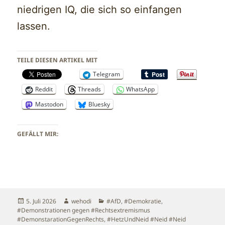
niedrigen IQ, die sich so einfangen
lassen.
TEILE DIESEN ARTIKEL MIT
Telegram
Reddit
Threads
WhatsApp
Mastodon
Bluesky
GEFÄLLT MIR:
Veröffentlicht
Autor
Kategorien
5. Juli 2026
wehodi
#AfD
,
#Demokratie
,
am
#Demonstrationen gegen #Rechtsextremismus
#DemonstarationGegenRechts
,
#HetzUndNeid #Neid #Neid