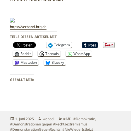
https://verband-brg.de
TEILE DIESEN ARTIKEL MIT
Telegram
Reddit
Threads
WhatsApp
Mastodon
Bluesky
GEFÄLLT MIR:
Veröffentlicht
Autor
Kategorien
1. Juni 2025
wehodi
#AfD
,
#Demokratie
,
am
#Demonstrationen gegen #Rechtsextremismus
#DemonstarationGegenRechts
,
#NieWiederIstJetzt