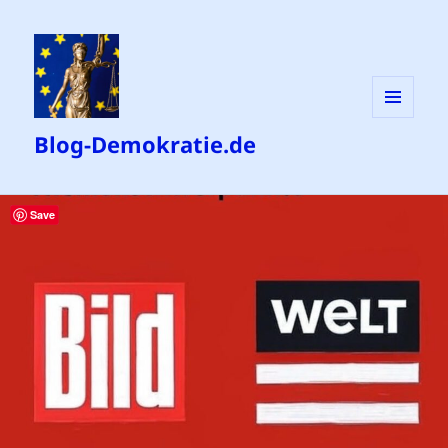
MENÜ
Blog-Demokratie.de
UND
WIDGETS
Save