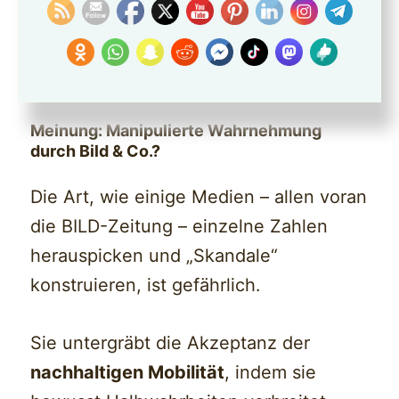
ca. 25 %
Selbst bei Ladeverlusten:
E-Autos
sind 2–3x effizienter!
Meinung: Manipulierte Wahrnehmung
durch Bild & Co.?
Die Art, wie einige Medien – allen voran
die BILD-Zeitung – einzelne Zahlen
herauspicken und „Skandale“
konstruieren, ist gefährlich.
Sie untergräbt die Akzeptanz der
nachhaltigen Mobilität
, indem sie