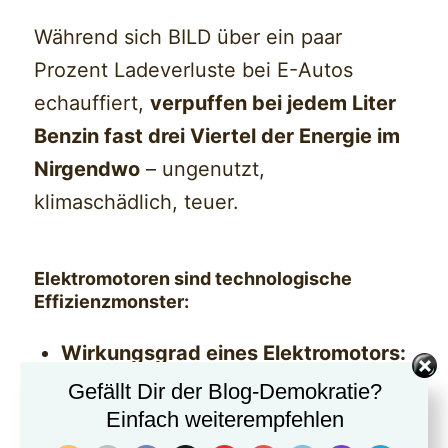
Während sich BILD über ein paar
Prozent Ladeverluste bei E-Autos
echauffiert,
verpuffen bei jedem Liter
Benzin fast drei Viertel der Energie im
Nirgendwo
– ungenutzt,
klimaschädlich, teuer.
Elektromotoren sind technologische
Effizienzmonster:
Wirkungsgrad eines Elektromotors:
80–98 %
Gefällt Dir der Blog-Demokratie?
Wirkungsgrad eines Benzinmotors:
Einfach weiterempfehlen