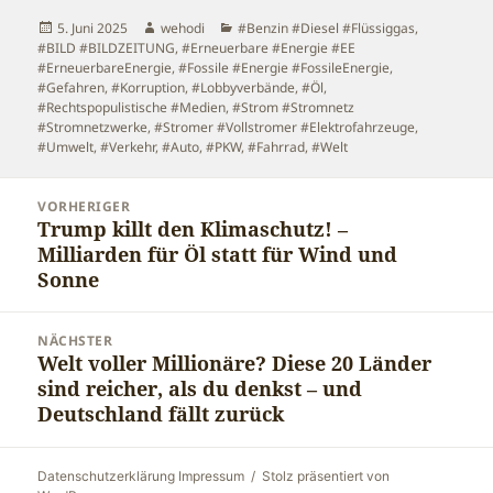
Veröffentlicht
Autor
Kategorien
5. Juni 2025
wehodi
#Benzin #Diesel #Flüssiggas
,
am
#BILD #BILDZEITUNG
,
#Erneuerbare #Energie #EE
#ErneuerbareEnergie
,
#Fossile #Energie #FossileEnergie
,
#Gefahren
,
#Korruption
,
#Lobbyverbände
,
#Öl
,
#Rechtspopulistische #Medien
,
#Strom #Stromnetz
#Stromnetzwerke
,
#Stromer #Vollstromer #Elektrofahrzeuge
,
#Umwelt
,
#Verkehr, #Auto, #PKW, #Fahrrad
,
#Welt
Beitragsnavigation
VORHERIGER
Trump killt den Klimaschutz! –
Vorheriger
Milliarden für Öl statt für Wind und
Beitrag:
Sonne
NÄCHSTER
Welt voller Millionäre? Diese 20 Länder
Nächster
sind reicher, als du denkst – und
Beitrag:
Deutschland fällt zurück
Datenschutzerklärung Impressum
Stolz präsentiert von