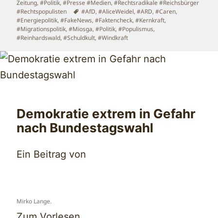
Zeitung
,
#Politik
,
#Presse #Medien
,
#Rechtsradikale #Reichsbürger
Schlagwörter
#Rechtspopulisten
#AfD
,
#AliceWeidel
,
#ARD
,
#Caren
,
#Energiepolitik
,
#FakeNews
,
#Faktencheck
,
#Kernkraft
,
#Migrationspolitik
,
#Miosga
,
#Politik
,
#Populismus
,
#Reinhardswald
,
#Schuldkult
,
#Windkraft
Demokratie extrem in Gefahr
nach Bundestagswahl
Ein Beitrag von
Mirko Lange.
Zum Vorlesen