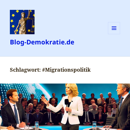
MENÜ
Blog-Demokratie.de
UND
WIDGETS
Schlagwort:
#Migrationspolitik