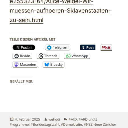
e255323164/Alice-Weidel-Wir-
muessen-aufhoeren-Sklavenstaaten-
zu-sein.html
TEILE DIESEN ARTIKEL MIT
Telegram
Reddit
Threads
WhatsApp
Mastodon
Bluesky
GEFÄLLT MIR:
Veröffentlicht
Autor
Kategorien
4. Februar 2025
wehodi
#AfD
,
#ARD und 3.
am
Programme
,
#Bundestagswahl
,
#Demokratie
,
#NZZ Neue Züricher