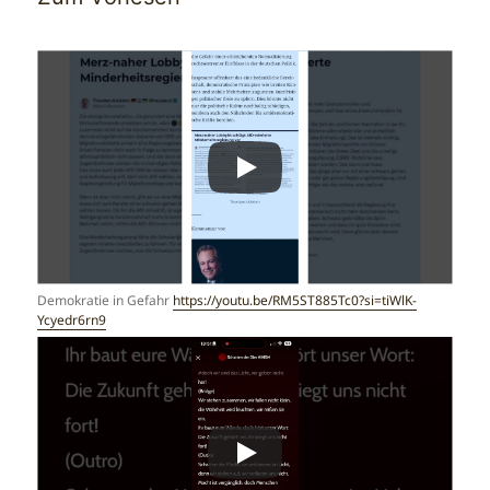
Demokratie in Gefahr
https://youtu.be/RM5ST885Tc0?si=tiWlK-
Ycyedr6rn9