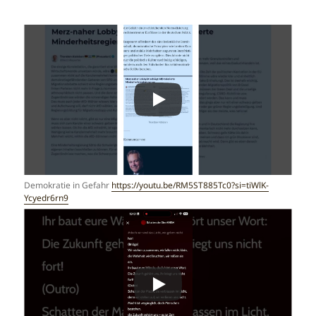
Demokratie in Gefahr
https://youtu.be/RM5ST885Tc0?si=tiWlK-
Ycyedr6rn9