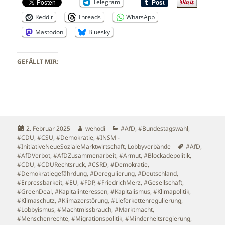
Telegram
Reddit
Threads
WhatsApp
Mastodon
Bluesky
GEFÄLLT MIR:
Veröffentlicht
Autor
Kategorien
2. Februar 2025
wehodi
#AfD
,
#Bundestagswahl
,
am
#CDU
,
#CSU
,
#Demokratie
,
#INSM -
Schlagwörter
#InitiativeNeueSozialeMarktwirtschaft
,
Lobbyverbände
#AfD
,
#AfDVerbot
,
#AfDZusammenarbeit
,
#Armut
,
#Blockadepolitik
,
#CDU
,
#CDURechtsruck
,
#CSRD
,
#Demokratie
,
#Demokratiegefährdung
,
#Deregulierung
,
#Deutschland
,
#Erpressbarkeit
,
#EU
,
#FDP
,
#FriedrichMerz
,
#Gesellschaft
,
#GreenDeal
,
#Kapitalinteressen
,
#Kapitalismus
,
#Klimapolitik
,
#Klimaschutz
,
#Klimazerstörung
,
#Lieferkettenregulierung
,
#Lobbyismus
,
#Machtmissbrauch
,
#Marktmacht
,
#Menschenrechte
,
#Migrationspolitik
,
#Minderheitsregierung
,