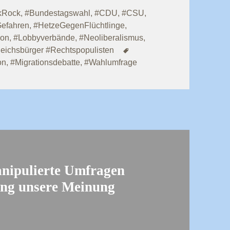
kRock
,
#Bundestagswahl
,
#CDU
,
#CSU
,
efahren
,
#HetzeGegenFlüchtlinge
,
ion
,
#Lobbyverbände
,
#Neoliberalismus
,
Schlagwörter
eichsbürger #Rechtspopulisten
on
,
#Migrationsdebatte
,
#Wahlumfrage
nipulierte Umfragen
tung unsere Meinung