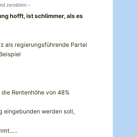
and zerstören –
g hofft, ist schlimmer, als es
rz als regierungsführende Partei
eispiel
r die Rentenhöhe von 48%
ng eingebunden werden soll,
immt…..