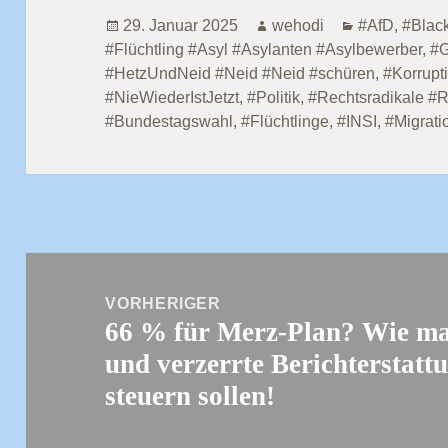
Veröffentlicht
Autor
Kategorien
29. Januar 2025
wehodi
#AfD
,
#Blac
am
#Flüchtling #Asyl #Asylanten #Asylbewerber
,
#G
#HetzUndNeid #Neid #Neid #schüren
,
#Korrupt
#NieWiederIstJetzt
,
#Politik
,
#Rechtsradikale #R
#Bundestagswahl
,
#Flüchtlinge
,
#INSI
,
#Migrati
Beitragsnavigation
VORHERIGER
66 % für Merz-Plan? Wie ma
Vorheriger
und verzerrte Berichterstat
Beitrag:
steuern sollen!