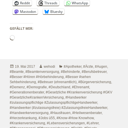
Reddit
Threads
WhatsApp
Mastodon
Bluesky
GEFÄLLT MIR:
Wird
geladen …
Veröffentlicht
Autor
Kategorien
19. Mai 2017
wehodi
#Apotheker
,
#Ärzte
,
#Augen
,
am
#Beamte
,
#Beamtenversorgung
,
#Behinderte
,
#Berufsbetreuer
,
#Besser #Hören #Hörbehinderung
,
#Besser #sehen
Sehbehinderung
,
#Betreuer (ehrenamtlich)
,
#Bürgerversicherung
,
#Demenz
,
#Demografie
,
#Deutschland
,
#Ehrenamt
,
#Generationenberater
,
#Gesetzliche #Krankenversicherung #GKV
#GesetzlicheKrankenVersicherung
,
#Handwerker
#zulassungspflichtige #ZulassungspflichtigeHandwerker
,
#Handwerker (#zulassungsfreie) #ZulassungsfreieHandwerker
,
#Handwerkerversorgung
,
#Hausfrauen
,
#Heilwesenberater
,
#Herzerkrankung
,
#Jobs ü55
,
#Know-#How Knowhow
,
#Krankenversicherung
,
#Lebensversicherungen
,
#Lehrer
,