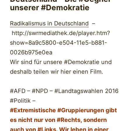
unserer #Demokratie
Radikalismus in Deutschland
–
http://swrmediathek.de/player.htm?
show=8a9c5800-e504-11e5-b881-
0026b975e0ea
Wir sind für unsere #Demokratie und
deshalb teilen wir hier einen Film.
#AFD
–
#NPD
–
#Landtagswahlen
2016
#Politik
–
#Extremistische #Gruppierungen gibt
es nicht nur von #Rechts, sondern
auch von #Links. Wir leben in einer