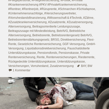
#Pflegepersonal
,
#Pflegeversicherung
,
#Politik
,
#Private
#Krankenversicherung #PKV #PrivateKrankenversicherung
,
#Rentner
,
#Rentnerjob
,
#Rüruprente
,
#Schnarchen #Schlafapnoe
,
#Unternehmensnachfolge
,
#Versicherungsvertreter
,
#Vorruhestandsfinanzierung
,
#Wissenschaft & #Technik
,
#Zähne
,
#Zusatzkrankenversicherung
,
#Zusatzrente
,
#Zusatzversorgung
,
Altersversorgung
,
Beitragsorientierte Leistungszusage
,
Beitragszusage mit Mindestleistung
,
BetrAVG
,
Betriebliche
Altersversorgung
,
Betriebsrente
,
Betriebsrentengesetz BetrAVG
,
Betriebsrentenstärkungsgesetz
,
BRSG
,
Direktversicherung
,
Flexi-
Rente
,
Gesetzliche Rentenversicherung
,
GGF-Versorgung
,
GmbH-
Versorgung
,
Liquidationsdirektversicherung
,
Pauschaldotierte
Unterstützungskasse
,
Pensionsfonds
,
Pensionskasse
,
Private
Rentenversicherung
,
Rente
,
Rentenversicherungen
,
Riesterrente
,
Rückgedeckte Unterstützungskasse
,
Unterstützungskasse
,
Schlagwörter
Versicherungen
,
Vorruhestand
,
Zusatzversorgung
BAY
,
BW
zu #Bürgerversicherung Nr. 4 – Warum eine Bürgerversicher
1 Kommentar