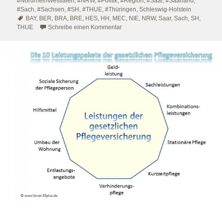
#NordrheinWestfalen
,
#NRW
,
#Politik
,
#Region
,
#Saar
,
#Saarland
,
#Sach
,
#Sachsen
,
#SH
,
#THUE
,
#Thüringen
,
Schleswig-Holstein
Schlagwörter
BAY
,
BER
,
BRA
,
BRE
,
HES
,
HH
,
MEC
,
NIE
,
NRW
,
Saar
,
Sach
,
SH
,
zu #Radikalismus in Deutschland – 
THUE
Schreibe einen Kommentar