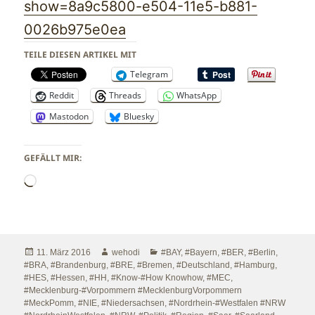
show=8a9c5800-e504-11e5-b881-
0026b975e0ea
TEILE DIESEN ARTIKEL MIT
Telegram
Reddit
Threads
WhatsApp
Mastodon
Bluesky
GEFÄLLT MIR:
Wird
geladen …
Veröffentlicht
Autor
Kategorien
11. März 2016
wehodi
#BAY
,
#Bayern
,
#BER
,
#Berlin
,
am
#BRA
,
#Brandenburg
,
#BRE
,
#Bremen
,
#Deutschland
,
#Hamburg
,
#HES
,
#Hessen
,
#HH
,
#Know-#How Knowhow
,
#MEC
,
#Mecklenburg-#Vorpommern #MecklenburgVorpommern
#MeckPomm
,
#NIE
,
#Niedersachsen
,
#Nordrhein-#Westfalen #NRW