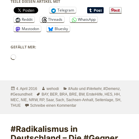
TEILE DIESEN ARTIKEL MIT
Telegram
Reddit
Threads
WhatsApp
Mastodon
Bluesky
GEFÄLLT MIR:
Wird
geladen …
Veröffentlicht
Autor
Kategorien
4. April 2016
wehodi
#Auto und #Verkehr
,
#Demenz
,
am
Schlagwörter
#Gesundheit
BAY
,
BER
,
BRA
,
BRE
,
BW
,
ErsteHilfe
,
HES
,
HH
,
MEC
,
NIE
,
NRW
,
RP
,
Saar
,
Sach
,
Sachsen-Anhalt
,
Seitenlage
,
SH
,
zu ‪#‎ErsteHilfe‬ ist kinderleicht
THUE
Schreibe einen Kommentar
#Radikalismus in
Deutschland – Die #Gegner