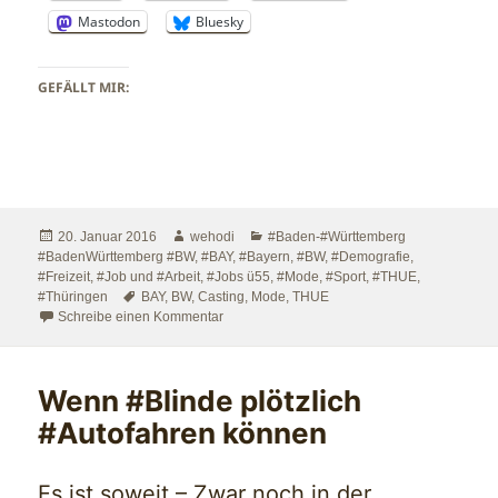
Mastodon
Bluesky
GEFÄLLT MIR:
Veröffentlicht
Autor
Kategorien
20. Januar 2016
wehodi
#Baden-#Württemberg
am
#BadenWürttemberg #BW
,
#BAY
,
#Bayern
,
#BW
,
#Demografie
,
#Freizeit
,
#Job und #Arbeit
,
#Jobs ü55
,
#Mode
,
#Sport
,
#THUE
,
Schlagwörter
#Thüringen
BAY
,
BW
,
Casting
,
Mode
,
THUE
zu #Casting ab 40
Schreibe einen Kommentar
Wenn #Blinde plötzlich
#Autofahren können
Es ist soweit – Zwar noch in der