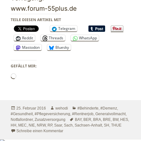
www.forum-55plus.de
TEILE DIESEN ARTIKEL MIT
Telegram
Reddit
Threads
WhatsApp
Mastodon
Bluesky
GEFÄLLT MIR:
Wird
geladen …
Veröffentlicht
Autor
Kategorien
25. Februar 2016
wehodi
#Behinderte
,
#Demenz
,
am
#Gesundheit
,
#Pflegeversicherung
,
#Rentnerjob
,
Generalvollmacht
,
Schlagwörter
Notfallordner
,
Zusatzversorgung
BAY
,
BER
,
BRA
,
BRE
,
BW
,
HES
,
HH
,
MEC
,
NIE
,
NRW
,
RP
,
Saar
,
Sach
,
Sachsen-Anhalt
,
SH
,
THUE
zu #Pflegepflichtversicherung #Pflegezusatz
Schreibe einen Kommentar