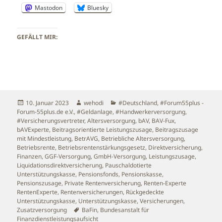
Mastodon
Bluesky
GEFÄLLT MIR:
Veröffentlicht
Autor
Kategorien
10. Januar 2023
wehodi
#Deutschland
,
#Forum55plus -
am
Forum-55plus.de e.V.
,
#Geldanlage
,
#Handwerkerversorgung
,
#Versicherungsvertreter
,
Altersversorgung
,
bAV
,
BAV-Fux
,
bAVExperte
,
Beitragsorientierte Leistungszusage
,
Beitragszusage
mit Mindestleistung
,
BetrAVG
,
Betriebliche Altersversorgung
,
Betriebsrente
,
Betriebsrentenstärkungsgesetz
,
Direktversicherung
,
Finanzen
,
GGF-Versorgung
,
GmbH-Versorgung
,
Leistungszusage
,
Liquidationsdirektversicherung
,
Pauschaldotierte
Unterstützungskasse
,
Pensionsfonds
,
Pensionskasse
,
Pensionszusage
,
Private Rentenversicherung
,
Renten-Experte
RentenExperte
,
Rentenversicherungen
,
Rückgedeckte
Unterstützungskasse
,
Unterstützungskasse
,
Versicherungen
,
Schlagwörter
Zusatzversorgung
BaFin
,
Bundesanstalt für
Finanzdienstleistungsaufsicht