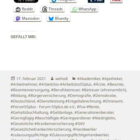
Reddit
Threads
WhatsApp
Mastodon
Bluesky
GEFÄLLT MIR:
Veröffentlicht
Autor
Kategorien
17. Februar 2021
wehodi
#Akademiker
,
#Apotheker
,
am
#Arbeitnehmer
,
#Arbeitslos-#Arbeitslos55plus
,
#Ärzte
,
#Beamte
,
#Beamtenversorgung
,
#Berufsbetreuer
,
#Betreuer (ehrenamtlich)
,
#Bildung
,
#Bürgerversicherung
,
#Demografie
,
#Demokratie
,
#Deutschland
,
#Dienstleistung #Entgeltabrechnung
,
#Ehrenamt
,
#Forum55plus - Forum-55plus.de e.V.
,
#Fux-#Rente
,
#Gehaltsbuchhaltung
,
#Geldanlage
,
#Generationenberater
,
#Geringfügig #Beschäftigte #Geringverdiener #Niedriglohn
,
#Gesetzliche #Krankenversicherung #GKV
#GesetzlicheKrankenVersicherung
,
#Handwerker
#zulassungspflichtige #ZulassungspflichtigeHandwerker
,