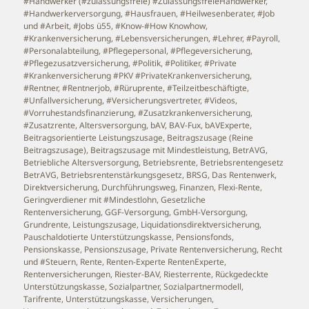
#Handwerker (#zulassungsfreie) #ZulassungsfreieHandwerker
,
#Handwerkerversorgung
,
#Hausfrauen
,
#Heilwesenberater
,
#Job
und #Arbeit
,
#Jobs ü55
,
#Know-#How Knowhow
,
#Krankenversicherung
,
#Lebensversicherungen
,
#Lehrer
,
#Payroll
,
#Personalabteilung
,
#Pflegepersonal
,
#Pflegeversicherung
,
#Pflegezusatzversicherung
,
#Politik
,
#Politiker
,
#Private
#Krankenversicherung #PKV #PrivateKrankenversicherung
,
#Rentner
,
#Rentnerjob
,
#Rüruprente
,
#Teilzeitbeschäftigte
,
#Unfallversicherung
,
#Versicherungsvertreter
,
#Videos
,
#Vorruhestandsfinanzierung
,
#Zusatzkrankenversicherung
,
#Zusatzrente
,
Altersversorgung
,
bAV
,
BAV-Fux
,
bAVExperte
,
Beitragsorientierte Leistungszusage
,
Beitragszusage (Reine
Beitragszusage)
,
Beitragszusage mit Mindestleistung
,
BetrAVG
,
Betriebliche Altersversorgung
,
Betriebsrente
,
Betriebsrentengesetz
BetrAVG
,
Betriebsrentenstärkungsgesetz
,
BRSG
,
Das Rentenwerk
,
Direktversicherung
,
Durchführungsweg
,
Finanzen
,
Flexi-Rente
,
Geringverdiener mit #Mindestlohn
,
Gesetzliche
Rentenversicherung
,
GGF-Versorgung
,
GmbH-Versorgung
,
Grundrente
,
Leistungszusage
,
Liquidationsdirektversicherung
,
Pauschaldotierte Unterstützungskasse
,
Pensionsfonds
,
Pensionskasse
,
Pensionszusage
,
Private Rentenversicherung
,
Recht
und #Steuern
,
Rente
,
Renten-Experte RentenExperte
,
Rentenversicherungen
,
Riester-BAV
,
Riesterrente
,
Rückgedeckte
Unterstützungskasse
,
Sozialpartner
,
Sozialpartnermodell
,
Tarifrente
,
Unterstützungskasse
,
Versicherungen
,