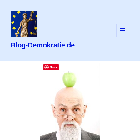
MENÜ
UND
Blog-Demokratie.de
WIDGETS
Save