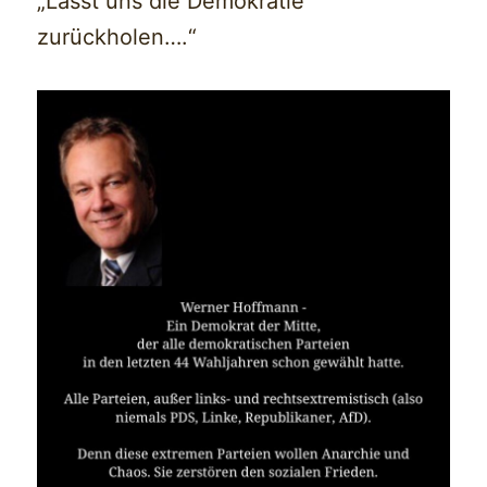
„Lasst uns die Demokratie
zurückholen….“