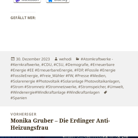
GEFÄLLT MIR:
Veröffentlicht
Autor
Kategorien
30. Dezember 2023
wehodi
#Atomkraftwerke -
am
#Kernkraftwerke
,
#CDU
,
#CSU
,
#Demografie
,
#Erneuerbare
#Energie #EE #ErneuerbareEnergie
,
#FDP
,
#Fossile #Energie
#FossileEnergie
,
#Freie_Wähler #FW
,
#Presse #Medien
,
#Solarenergie #Photovoltaik #Solaranlage Photovoltaikanlagen
,
#Strom #Stromnetz #Stromnetzwerke
,
#Stromspeicher
,
#Umwelt
,
Schlagwörter
#Windenergie#Windkraftanlage #Windkraftanlagen
#Spanien
Beitragsnavigation
VORHERIGER
Monika Gruber – Die Erdinger Anti-
Vorheriger
Heizungsfrau
Beitrag: