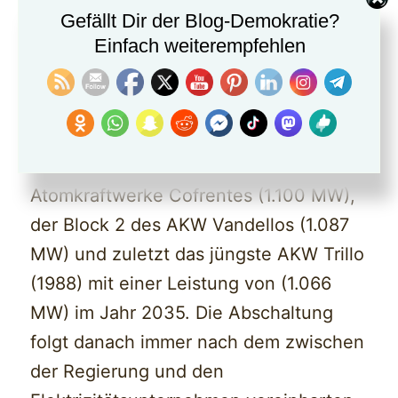
Bruttoleistung) im November 2027,
Gefällt Dir der Blog-Demokratie?
Einfach weiterempfehlen
Block 2 soll im Oktober 2028 folgen.
Die weiteren Stilllegungen betreffen die
zwei AKW-Blöcke am Standort Asco im
Osten Spaniens mit je knapp über 1.000
MW-Bruttoleistung. Danach folgen die
Atomkraftwerke Cofrentes (1.100 MW),
der Block 2 des AKW Vandellos (1.087
MW) und zuletzt das jüngste AKW Trillo
(1988) mit einer Leistung von (1.066
MW) im Jahr 2035. Die Abschaltung
folgt danach immer nach dem zwischen
der Regierung und den