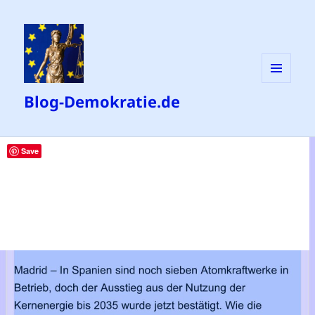
MENÜ
Blog-Demokratie.de
UND
WIDGETS
Save