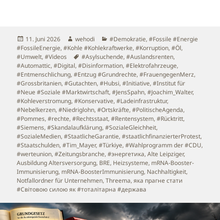
geladen …
Veröffentlicht
Autor
Kategorien
11. Juni 2026
wehodi
#Demokratie
,
#Fossile #Energie
am
#FossileEnergie
,
#Kohle #Kohlekraftwerke
,
#Korruption
,
#Öl
,
Schlagwörter
#Umwelt
,
#Videos
#Asylsuchende
,
#Auslandsrenten
,
#Automattic
,
#Digital
,
#Disinformation
,
#Elektrofahrzeuge
,
#Entmenschlichung
,
#Entzug #Grundrechte
,
#FrauengegenMerz
,
#Grossbritanien
,
#Gutachten
,
#Hubsi
,
#Initiative
,
#Institut für
#Neue #Soziale #Marktwirtschaft
,
#JensSpahn
,
#Joachim_Walter
,
#Kohleverstromung
,
#Konservative
,
#Ladeinfrastruktur
,
#Nebelkerzen
,
#Niedriglohn
,
#Ortskräfte
,
#PolitischeAgenda
,
#Pommes
,
#rechte
,
#Rechtsstaat
,
#Rentensystem
,
#Rücktritt
,
#Siemens
,
#Skandalaufklärung
,
#SozialeGleichheit
,
#SozialeMedien
,
#StaatlicheGarantie
,
#staatlichfinanzierterProtest
,
#Staatschulden
,
#Tim_Mayer
,
#Türkiye
,
#Wahlprogramm der #CDU
,
#werteunion
,
#Zeitungsbranche
,
#энергетика
,
Alte Leipziger
,
Ausbildung Altersversorgung
,
BRE
,
Heizsysteme
,
mRNA-Booster-
Immunisierung
,
mRNA-BoosterImmunisierung
,
Nachhaltigkeit
,
Notfallordner für Unternehmen
,
Threema
,
яка прагне стати
#Світовою силою як #тоталітарна #держава