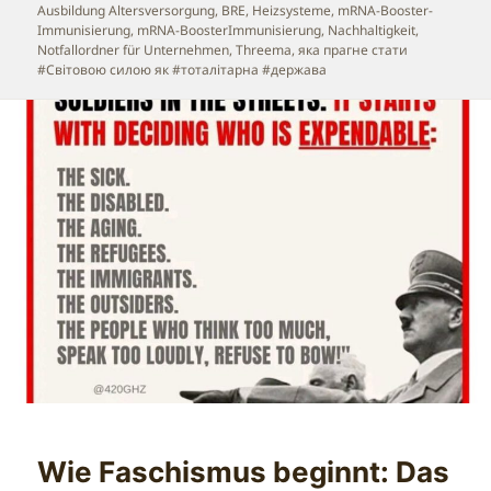
Ausbildung Altersversorgung
,
BRE
,
Heizsysteme
,
mRNA-Booster-
Immunisierung
,
mRNA-BoosterImmunisierung
,
Nachhaltigkeit
,
Notfallordner für Unternehmen
,
Threema
,
яка прагне стати
#Світовою силою як #тоталітарна #держава
Wie Faschismus beginnt: Das