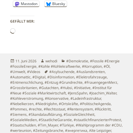
Mastodon
Bluesky
GEFÄLLT MIR:
Wird
geladen …
Veröffentlicht
Autor
Kategorien
11. Juni 2026
wehodi
#Demokratie
,
#Fossile #Energie
am
#FossileEnergie
,
#Kohle #Kohlekraftwerke
,
#Korruption
,
#Öl
,
Schlagwörter
#Umwelt
,
#Videos
#Asylsuchende
,
#Auslandsrenten
,
#Automattic
,
#Digital
,
#Disinformation
,
#Elektrofahrzeuge
,
#Entmenschlichung
,
#Entzug #Grundrechte
,
#FrauengegenMerz
,
#Grossbritanien
,
#Gutachten
,
#Hubsi
,
#Initiative
,
#Institut für
#Neue #Soziale #Marktwirtschaft
,
#JensSpahn
,
#Joachim_Walter
,
#Kohleverstromung
,
#Konservative
,
#Ladeinfrastruktur
,
#Nebelkerzen
,
#Niedriglohn
,
#Ortskräfte
,
#PolitischeAgenda
,
#Pommes
,
#rechte
,
#Rechtsstaat
,
#Rentensystem
,
#Rücktritt
,
#Siemens
,
#Skandalaufklärung
,
#SozialeGleichheit
,
#SozialeMedien
,
#StaatlicheGarantie
,
#staatlichfinanzierterProtest
,
#Staatschulden
,
#Tim_Mayer
,
#Türkiye
,
#Wahlprogramm der #CDU
,
#werteunion
,
#Zeitungsbranche
,
#энергетика
,
Alte Leipziger
,