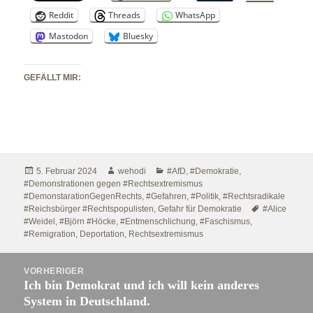
Reddit
Threads
WhatsApp
Mastodon
Bluesky
GEFÄLLT MIR:
Veröffentlicht
Autor
Kategorien
5. Februar 2024
wehodi
#AfD
,
#Demokratie
,
am
#Demonstrationen gegen #Rechtsextremismus
#DemonstarationGegenRechts
,
#Gefahren
,
#Politik
,
#Rechtsradikale
Schlagwörter
#Reichsbürger #Rechtspopulisten
,
Gefahr für Demokratie
#Alice
#Weidel
,
#Björn #Höcke
,
#Entmenschlichung
,
#Faschismus
,
#Remigration
,
Deportation
,
Rechtsextremismus
Beitragsnavigation
VORHERIGER
Ich bin Demokrat und ich will kein anderes
Vorheriger
System in Deutschland.
Beitrag: