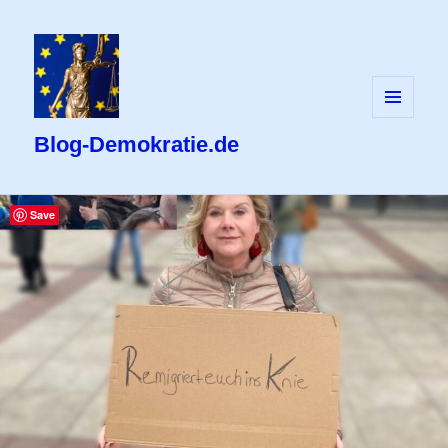
MENÜ
UND
Blog-Demokratie.de
WIDGETS
Save