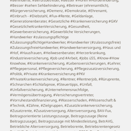
#Behinderte
,
#Berufsbetreuer
,
#Besser #Hören #Hörbehinderung
,
#Besser #sehen Sehbehinderung
,
#Betreuer (ehrenamtlich)
,
#Bürgerversicherung
,
#Demenz
,
#Demokratie
,
#Ehrenamt
,
#Einbruch - #Diebstahl
,
#Fux-#Rente
,
#Geldanlage
,
#Generationenberater
,
#Gesetzliche #Krankenversicherung #GKV
#GesetzlicheKrankenVersicherung
,
#Gesundheit
,
#Gewerbeversicherung
,
#Gewerbliche Versicherungen
,
#Handwerker #zulassungspflichtige
#ZulassungspflichtigeHandwerker
,
#Handwerker (#zulassungsfreie)
#ZulassungsfreieHandwerker
,
#Handwerkerversorgung
,
#Haus und
#Hof
,
#Hausfrauen
,
#Heilwesenberater
,
#Herzerkrankung
,
#Industrieversicherung
,
#Job und #Arbeit
,
#Jobs ü55
,
#Know-#How
Knowhow
,
#Krankenversicherung
,
#Lebensversicherungen
,
#Lehrer
,
#Pflegepersonal
,
#Pflegeversicherung
,
#Pflegezusatzversicherung
,
#Politik
,
#Private #Krankenversicherung #PKV
#PrivateKrankenversicherung
,
#Rentner
,
#Rentnerjob
,
#Rüruprente
,
#Schnarchen #Schlafapnoe
,
#Steuertipps
,
#Unfall
,
#Unfallversicherung
,
#Unternehmensnachfolge
,
#Vermögensübertragung
,
#Versicherungsvertreter
,
#Vorruhestandsfinanzierung
,
#Wasserschaden
,
#Wissenschaft &
#Technik
,
#Zähne
,
#Zielgruppen
,
#Zusatzkrankenversicherung
,
#Zusatzrente
,
#Zusatzversorgung
,
Altersversorgung
,
BAV-Fux
,
Beitragsorientierte Leistungszusage
,
Beitragszusage (Reine
Beitragszusage)
,
Beitragszusage mit Mindestleistung
,
BetrAVG
,
Betriebliche Altersversorgung
,
Betriebsrente
,
Betriebsrentengesetz