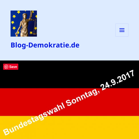
MENÜ
Blog-Demokratie.de
UND
WIDGETS
Save