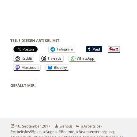
TEILE DIESEN ARTIKEL MIT
Telegram
Reddit
Threads
WhatsApp
Mastodon
Bluesky
GEFÄLLT MIR:
Veröffentlicht
Autor
Kategorien
16. September 2017
wehodi
#Arbeitslos-
am
#Arbeitslos55plus
,
#Augen
,
#Beamte
,
#Beamtenversorgung
,