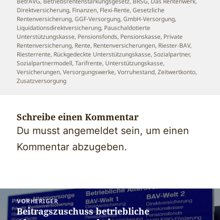
BetrAVG
,
Betriebsrentenstärkungsgesetz
,
BRSG
,
Das Rentenwerk
,
Direktversicherung
,
Finanzen
,
Flexi-Rente
,
Gesetzliche
Rentenversicherung
,
GGF-Versorgung
,
GmbH-Versorgung
,
Liquidationsdirektversicherung
,
Pauschaldotierte
Unterstützungskasse
,
Pensionsfonds
,
Pensionskasse
,
Private
Rentenversicherung
,
Rente
,
Rentenversicherungen
,
Riester-BAV
,
Riesterrente
,
Rückgedeckte Unterstützungskasse
,
Sozialpartner
,
Sozialpartnermodell
,
Tarifrente
,
Unterstützungskasse
,
Versicherungen
,
Versorgungswerke
,
Vorruhestand
,
Zeitwertkonto
,
Zusatzversorgung
Schreibe einen Kommentar
Du musst
angemeldet
sein, um einen
Kommentar abzugeben.
Beitragsnavigation
VORHERIGER
Beitragszuschuss betriebliche
Vorheriger