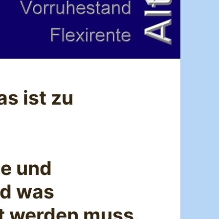
s ist zu
te und
nd was
t werden muss.