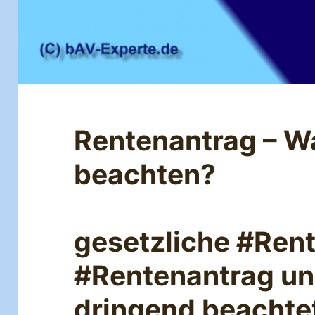
Rentenantrag – Wa
beachten?
gesetzliche #Ren
#Rentenantrag u
dringend beachte