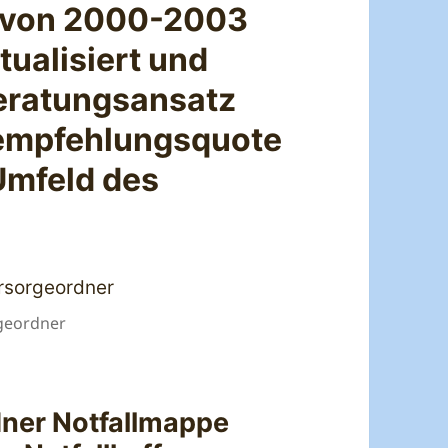
e von 2000-2003
tualisiert und
Beratungsansatz
rempfehlungsquote
 Umfeld des
geordner
dner Notfallmappe