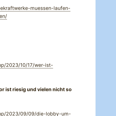
lekraftwerke-muessen-laufen-
en/
hp/2023/10/17/wer-ist-
ist riesig und vielen nicht so
.php/2023/09/09/die-lobby-um-