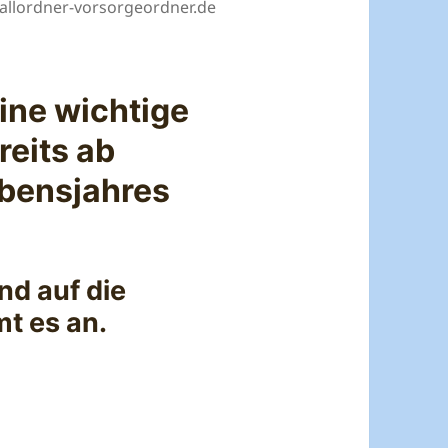
fallordner-vorsorgeordner.de
eine wichtige
reits ab
ebensjahres
nd auf die
t es an.