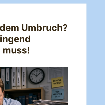
r dem Umbruch?
ringend
n muss!