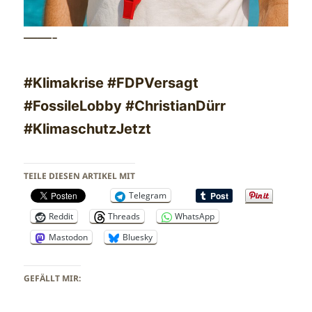
——-
#Klimakrise #FDPVersagt
#FossileLobby #ChristianDürr
#KlimaschutzJetzt
TEILE DIESEN ARTIKEL MIT
Telegram
Reddit
Threads
WhatsApp
Mastodon
Bluesky
GEFÄLLT MIR: