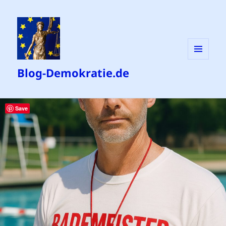
MENÜ
Blog-Demokratie.de
UND
WIDGETS
Save