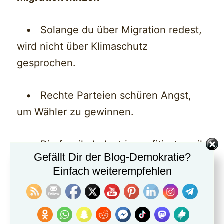
• Solange du über Migration redest,
wird nicht über Klimaschutz
gesprochen.
• Rechte Parteien schüren Angst,
um Wähler zu gewinnen.
• Die fossile Industrie profitiert, weil
Gefällt Dir der Blog-Demokratie?
niemand ihre Macht hinterfragt.
Einfach weiterempfehlen
4.2 Wer gewinnt dadurch?