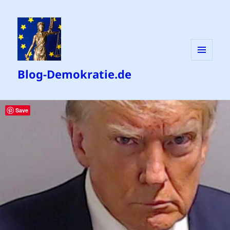
MENÜ
Blog-Demokratie.de
UND
WIDGETS
Save