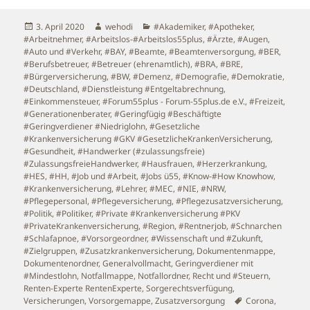
Veröffentlicht
Autor
Kategorien
3. April 2020
wehodi
#Akademiker
,
#Apotheker
,
am
#Arbeitnehmer
,
#Arbeitslos-#Arbeitslos55plus
,
#Ärzte
,
#Augen
,
#Auto und #Verkehr
,
#BAY
,
#Beamte
,
#Beamtenversorgung
,
#BER
,
#Berufsbetreuer
,
#Betreuer (ehrenamtlich)
,
#BRA
,
#BRE
,
#Bürgerversicherung
,
#BW
,
#Demenz
,
#Demografie
,
#Demokratie
,
#Deutschland
,
#Dienstleistung #Entgeltabrechnung
,
#Einkommensteuer
,
#Forum55plus - Forum-55plus.de e.V.
,
#Freizeit
,
#Generationenberater
,
#Geringfügig #Beschäftigte
#Geringverdiener #Niedriglohn
,
#Gesetzliche
#Krankenversicherung #GKV #GesetzlicheKrankenVersicherung
,
#Gesundheit
,
#Handwerker (#zulassungsfreie)
#ZulassungsfreieHandwerker
,
#Hausfrauen
,
#Herzerkrankung
,
#HES
,
#HH
,
#Job und #Arbeit
,
#Jobs ü55
,
#Know-#How Knowhow
,
#Krankenversicherung
,
#Lehrer
,
#MEC
,
#NIE
,
#NRW
,
#Pflegepersonal
,
#Pflegeversicherung
,
#Pflegezusatzversicherung
,
#Politik
,
#Politiker
,
#Private #Krankenversicherung #PKV
#PrivateKrankenversicherung
,
#Region
,
#Rentnerjob
,
#Schnarchen
#Schlafapnoe
,
#Vorsorgeordner
,
#Wissenschaft und #Zukunft
,
#Zielgruppen
,
#Zusatzkrankenversicherung
,
Dokumentenmappe
,
Dokumentenordner
,
Generalvollmacht
,
Geringverdiener mit
#Mindestlohn
,
Notfallmappe
,
Notfallordner
,
Recht und #Steuern
,
Renten-Experte RentenExperte
,
Sorgerechtsverfügung
,
Schlagwörter
Versicherungen
,
Vorsorgemappe
,
Zusatzversorgung
Corona
,