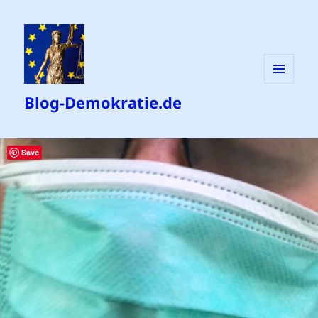
MENÜ
Blog-Demokratie.de
UND
WIDGETS
Save