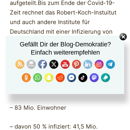
aufgeteilt.Bis zum Ende der Covid-19-
Zeit rechnet das Robert-Koch-Instuitut
und auch andere Institute für
Deutschland mit einer Infizierung von
60-70 %.
Gefällt Dir der Blog-Demokratie?
Einfach weiterempfehlen
Selbst wenn nur 50 % sich infizieren,
würde die bei einer Sterberate von 4,1
% die Anzahl der Verstorbenen sich wie
folgt berechnen:
– 83 Mio. Einwohner
– davon 50 % infiziert: 41,5 Mio.