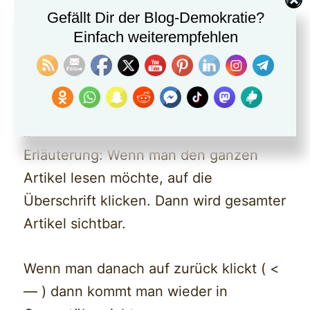
Gefällt Dir der Blog-Demokratie?
Eine ergänzende Sammlung von
Einfach weiterempfehlen
Artikeln zum Thema #Klima gibt es hier
—>
Stichwort #Klima: Hierzu gibt es einige
interessante Artikel bei diesem Link.
Erläuterung: Wenn man den ganzen
Artikel lesen möchte, auf die
Überschrift klicken. Dann wird gesamter
Artikel sichtbar.
Wenn man danach auf zurück klickt ( <
— ) dann kommt man wieder in