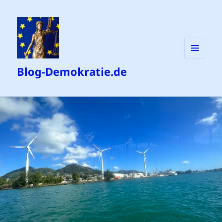
MENÜ
Blog-Demokratie.de
UND
WIDGETS