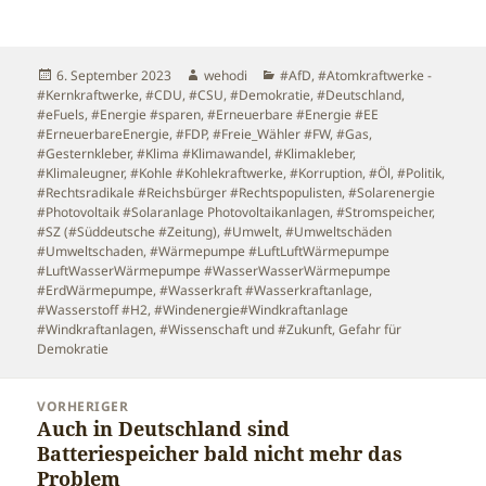
Veröffentlicht
Autor
Kategorien
6. September 2023
wehodi
#AfD
,
#Atomkraftwerke -
am
#Kernkraftwerke
,
#CDU
,
#CSU
,
#Demokratie
,
#Deutschland
,
#eFuels
,
#Energie #sparen
,
#Erneuerbare #Energie #EE
#ErneuerbareEnergie
,
#FDP
,
#Freie_Wähler #FW
,
#Gas
,
#Gesternkleber
,
#Klima #Klimawandel
,
#Klimakleber
,
#Klimaleugner
,
#Kohle #Kohlekraftwerke
,
#Korruption
,
#Öl
,
#Politik
,
#Rechtsradikale #Reichsbürger #Rechtspopulisten
,
#Solarenergie
#Photovoltaik #Solaranlage Photovoltaikanlagen
,
#Stromspeicher
,
#SZ (#Süddeutsche #Zeitung)
,
#Umwelt
,
#Umweltschäden
#Umweltschaden
,
#Wärmepumpe #LuftLuftWärmepumpe
#LuftWasserWärmepumpe #WasserWasserWärmepumpe
#ErdWärmepumpe
,
#Wasserkraft #Wasserkraftanlage
,
#Wasserstoff #H2
,
#Windenergie#Windkraftanlage
#Windkraftanlagen
,
#Wissenschaft und #Zukunft
,
Gefahr für
Demokratie
Beitragsnavigation
VORHERIGER
Auch in Deutschland sind
Vorheriger
Batteriespeicher bald nicht mehr das
Beitrag:
Problem