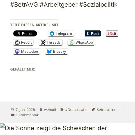
#BetrAVG #Arbeitgeber #Sozialpolitik
TEILE DIESEN ARTIKEL MIT
Telegram
Reddit
Threads
WhatsApp
Mastodon
Bluesky
GEFÄLLT MIR:
Veröffentlicht
Autor
Kategorien
Schlagwörter
7. Juni 2026
wehodi
#Demokratie
Betriebsrente
am
zu Betriebsrente für alle? Warum eine gesetzliche Pflich
1 Kommentar