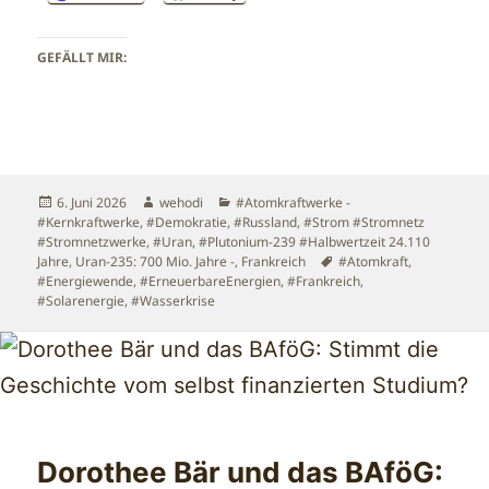
GEFÄLLT MIR:
Veröffentlicht
Autor
Kategorien
6. Juni 2026
wehodi
#Atomkraftwerke -
am
#Kernkraftwerke
,
#Demokratie
,
#Russland
,
#Strom #Stromnetz
#Stromnetzwerke
,
#Uran, #Plutonium-239 #Halbwertzeit 24.110
Schlagwörter
Jahre, Uran-235: 700 Mio. Jahre -
,
Frankreich
#Atomkraft
,
#Energiewende
,
#ErneuerbareEnergien
,
#Frankreich
,
#Solarenergie
,
#Wasserkrise
Dorothee Bär und das BAföG: