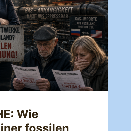
E: Wie
iner fossilen