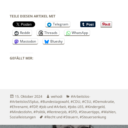
TEILE DIESEN ARTIKEL MIT
Telegram
Reddit
Threads
WhatsApp
Mastodon
Bluesky
GEFÄLLT MIR:
Veröffentlicht
Autor
Kategorien
15. Oktober 2024
wehodi
#Arbeitslos-
am
#Arbeitslos55plus
,
#Bundestagswahl
,
#CDU
,
#CSU
,
#Demokratie
,
#Ehrenamt
,
#FDP
,
#Job und #Arbeit
,
#Jobs ü55
,
#Kindergeld
,
#Mindestlohn
,
#Politik
,
#Rentnerjob
,
#SPD
,
#Steuertipps
,
#Wahlen
,
Schlagwörter
Sozialleistungen
#Recht und #Steuern
,
#Steuersenkung