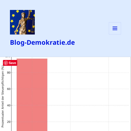
MENÜ
Blog-Demokratie.de
UND
WIDGETS
Save