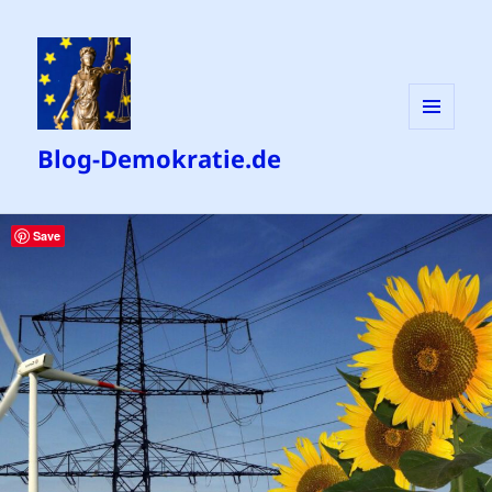
MENÜ
Blog-Demokratie.de
UND
WIDGETS
Save