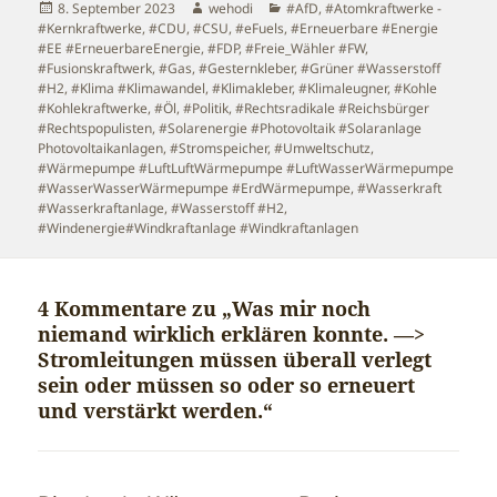
Veröffentlicht
Autor
Kategorien
8. September 2023
wehodi
#AfD
,
#Atomkraftwerke -
am
#Kernkraftwerke
,
#CDU
,
#CSU
,
#eFuels
,
#Erneuerbare #Energie
#EE #ErneuerbareEnergie
,
#FDP
,
#Freie_Wähler #FW
,
#Fusionskraftwerk
,
#Gas
,
#Gesternkleber
,
#Grüner #Wasserstoff
#H2
,
#Klima #Klimawandel
,
#Klimakleber
,
#Klimaleugner
,
#Kohle
#Kohlekraftwerke
,
#Öl
,
#Politik
,
#Rechtsradikale #Reichsbürger
#Rechtspopulisten
,
#Solarenergie #Photovoltaik #Solaranlage
Photovoltaikanlagen
,
#Stromspeicher
,
#Umweltschutz
,
#Wärmepumpe #LuftLuftWärmepumpe #LuftWasserWärmepumpe
#WasserWasserWärmepumpe #ErdWärmepumpe
,
#Wasserkraft
#Wasserkraftanlage
,
#Wasserstoff #H2
,
#Windenergie#Windkraftanlage #Windkraftanlagen
4 Kommentare zu „Was mir noch
niemand wirklich erklären konnte. —>
Stromleitungen müssen überall verlegt
sein oder müssen so oder so erneuert
und verstärkt werden.“